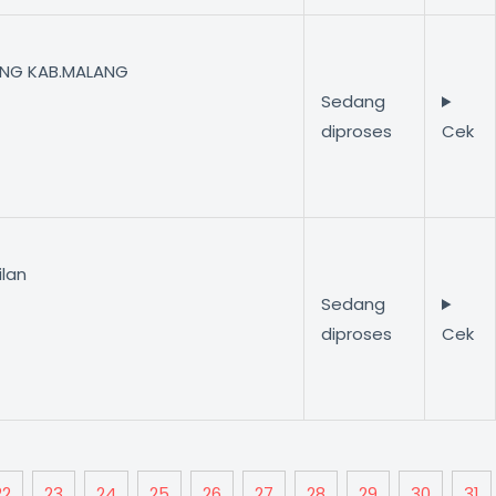
ANG KAB.MALANG
Sedang
diproses
Cek
ilan
Sedang
diproses
Cek
22
23
24
25
26
27
28
29
30
31