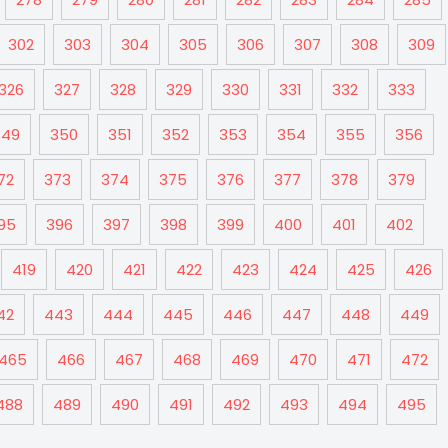
302
303
304
305
306
307
308
309
326
327
328
329
330
331
332
333
349
350
351
352
353
354
355
356
72
373
374
375
376
377
378
379
95
396
397
398
399
400
401
402
419
420
421
422
423
424
425
426
42
443
444
445
446
447
448
449
465
466
467
468
469
470
471
472
488
489
490
491
492
493
494
495