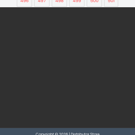
496
497
498
499
500
501
Copyright © 2026 | Distributor Store