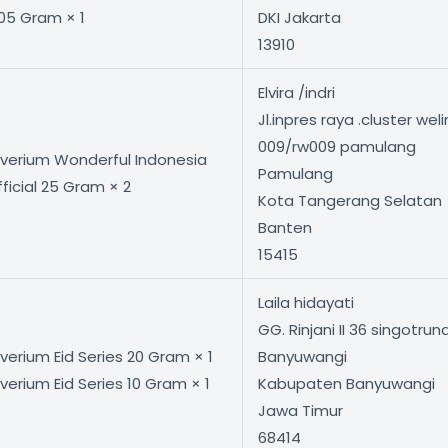
,05 Gram × 1
DKI Jakarta
13910
Elvira /indri
Jl.inpres raya .cluster we
009/rw009 pamulang
ilverium Wonderful Indonesia
Pamulang
ficial 25 Gram × 2
Kota Tangerang Selatan
Banten
15415
Laila hidayati
GG. Rinjani II 36 singotr
lverium Eid Series 20 Gram × 1
Banyuwangi
lverium Eid Series 10 Gram × 1
Kabupaten Banyuwangi
Jawa Timur
68414