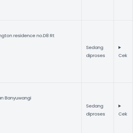
lington residence no.D8 Rt
Sedang
diproses
Cek
unan Banyuwangi
Sedang
diproses
Cek