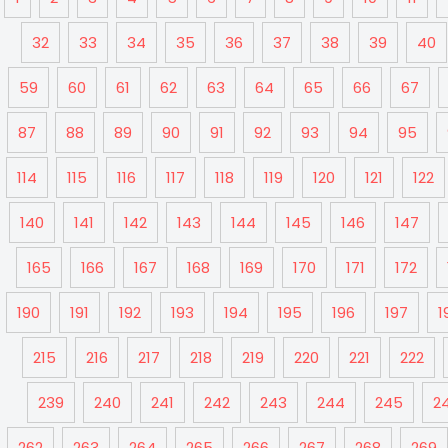
32
33
34
35
36
37
38
39
40
59
60
61
62
63
64
65
66
67
87
88
89
90
91
92
93
94
95
114
115
116
117
118
119
120
121
122
140
141
142
143
144
145
146
147
165
166
167
168
169
170
171
172
190
191
192
193
194
195
196
197
1
215
216
217
218
219
220
221
222
239
240
241
242
243
244
245
2
262
263
264
265
266
267
268
269