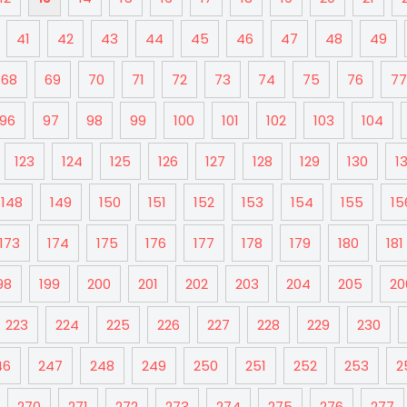
41
42
43
44
45
46
47
48
49
68
69
70
71
72
73
74
75
76
77
96
97
98
99
100
101
102
103
104
123
124
125
126
127
128
129
130
13
148
149
150
151
152
153
154
155
15
173
174
175
176
177
178
179
180
181
98
199
200
201
202
203
204
205
20
223
224
225
226
227
228
229
230
46
247
248
249
250
251
252
253
2
270
271
272
273
274
275
276
277