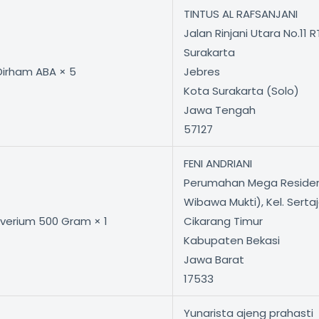
TINTUS AL RAFSANJANI
Jalan Rinjani Utara No.11
Surakarta
 Dirham ABA × 5
Jebres
Kota Surakarta (Solo)
Jawa Tengah
57127
FENI ANDRIANI
Perumahan Mega Residenc
Wibawa Mukti), Kel. Serta
ilverium 500 Gram × 1
Cikarang Timur
Kabupaten Bekasi
Jawa Barat
17533
Yunarista ajeng prahasti