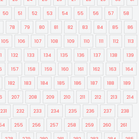
50
51
52
53
54
55
56
57
58
78
79
80
81
82
83
84
85
86
105
106
107
108
109
110
111
112
113
1
132
133
134
135
136
137
138
139
6
157
158
159
160
161
162
163
164
182
183
184
185
186
187
188
189
6
207
208
209
210
211
212
213
214
231
232
233
234
235
236
237
238
54
255
256
257
258
259
260
261
278
279
280
281
282
283
284
285