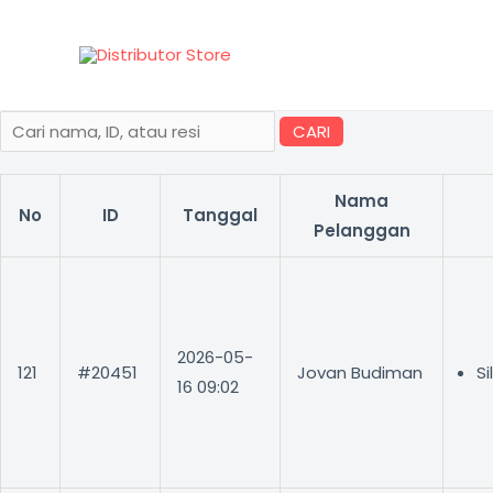
Lewati
ke
konten
CARI
Nama
No
ID
Tanggal
Pelanggan
2026-05-
121
#20451
Jovan Budiman
Si
16 09:02