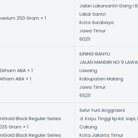
Jalan Lakarsantri Gang I B
Lakar Santri
lverium 250 Gram × 1
Kota Surabaya
Jawa Timur
60211
ILINING BANYU
JALAN MANDIRI NO 9 LAW
 Dirham ABA × 1
Lawang
Dirham ABA × 1
Kabupaten Malang
Jawa Timur
65211
Selvi Yuni Anggraeni
niGold Black Reguler Series
Jl. Kayu Tinggi kp.kd. sapi,
,025 Gram × 1
Cakung
niGold Black Reguler Series
Kota Jakarta Timur