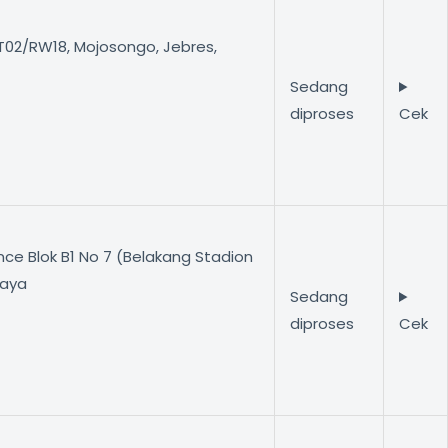
 RT02/RW18, Mojosongo, Jebres,
Sedang
diproses
Cek
e Blok B1 No 7 (Belakang Stadion
jaya
Sedang
diproses
Cek