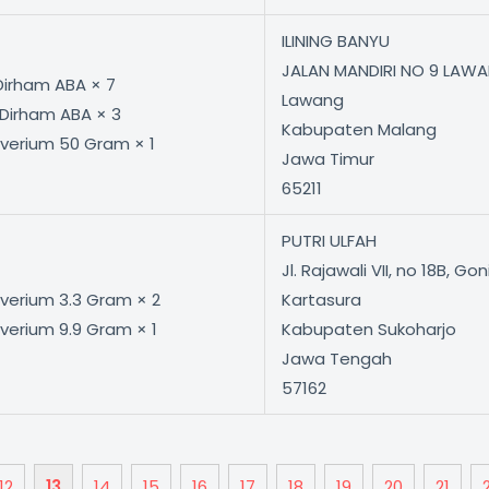
ILINING BANYU
JALAN MANDIRI NO 9 LAW
 Dirham ABA × 7
Lawang
 Dirham ABA × 3
Kabupaten Malang
lverium 50 Gram × 1
Jawa Timur
65211
PUTRI ULFAH
Jl. Rajawali VII, no 18B, Gon
lverium 3.3 Gram × 2
Kartasura
lverium 9.9 Gram × 1
Kabupaten Sukoharjo
Jawa Tengah
57162
12
13
14
15
16
17
18
19
20
21