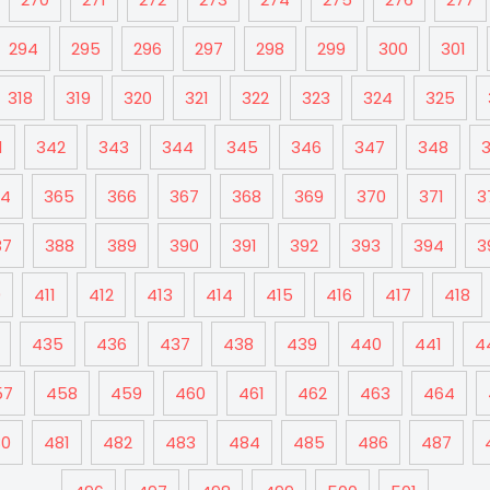
294
295
296
297
298
299
300
301
318
319
320
321
322
323
324
325
1
342
343
344
345
346
347
348
64
365
366
367
368
369
370
371
3
87
388
389
390
391
392
393
394
3
0
411
412
413
414
415
416
417
418
435
436
437
438
439
440
441
4
57
458
459
460
461
462
463
464
80
481
482
483
484
485
486
487