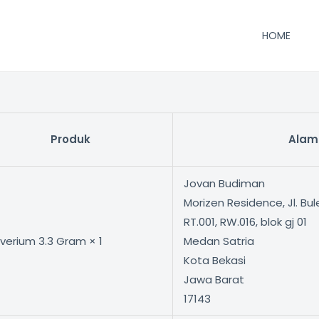
HOME
Produk
Alam
Jovan Budiman
Morizen Residence, Jl. Bu
RT.001, RW.016, blok gj 01
lverium 3.3 Gram × 1
Medan Satria
Kota Bekasi
Jawa Barat
17143