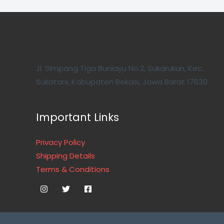
Jl. Simpang Tiga Buniayu No.2, Sukarukun, Kec.
Sukatani, Kabupaten Bekasi, Jawa Barat 17630
Important Links
Privacy Policy
Shipping Details
Terms & Conditions