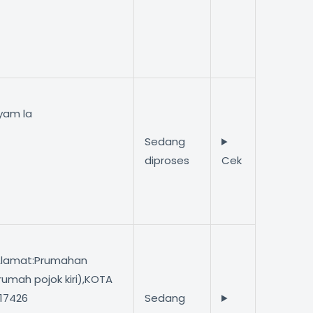
ayam la
Sedang
diproses
Cek
3Alamat:Prumahan
umah pojok kiri),KOTA
 17426
Sedang