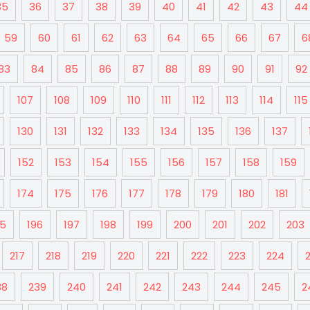
35
36
37
38
39
40
41
42
43
44
59
60
61
62
63
64
65
66
67
6
83
84
85
86
87
88
89
90
91
92
107
108
109
110
111
112
113
114
115
130
131
132
133
134
135
136
137
152
153
154
155
156
157
158
159
174
175
176
177
178
179
180
181
95
196
197
198
199
200
201
202
203
217
218
219
220
221
222
223
224
38
239
240
241
242
243
244
245
2