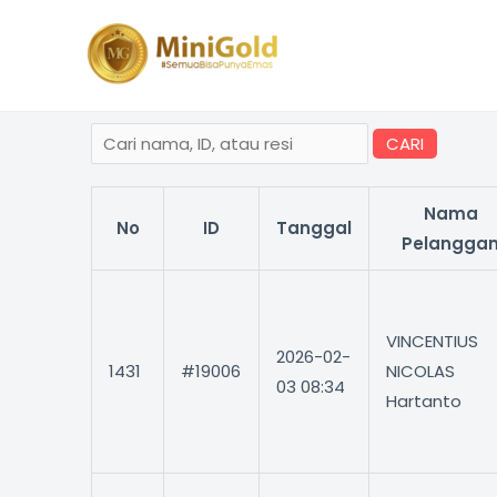
Lewati
ke
konten
CARI
Nama
No
ID
Tanggal
Pelangga
VINCENTIUS
2026-02-
1431
#19006
NICOLAS
03 08:34
Hartanto