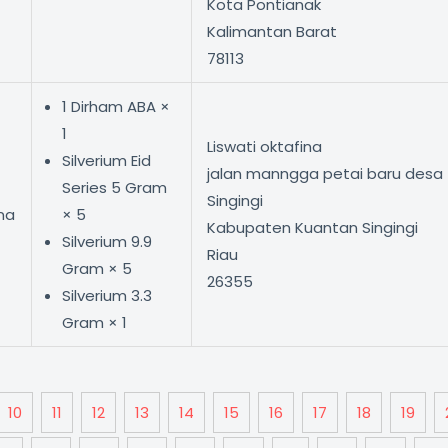
Kota Pontianak
Kalimantan Barat
78113
1 Dirham ABA ×
1
Liswati oktafina
Silverium Eid
jalan manngga petai baru desa 
Series 5 Gram
Singingi
ina
× 5
Kabupaten Kuantan Singingi
Silverium 9.9
Riau
Gram × 5
26355
Silverium 3.3
Gram × 1
10
11
12
13
14
15
16
17
18
19