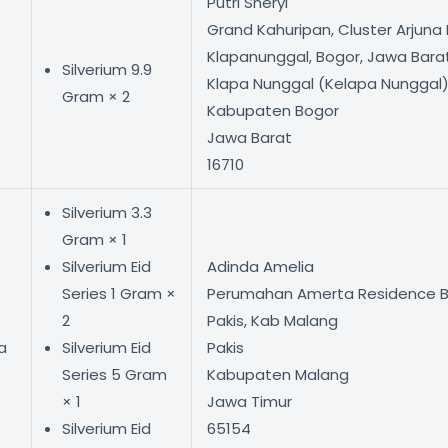
Putri Sheryl
Grand Kahuripan, Cluster Arjuna 
Klapanunggal, Bogor, Jawa Barat
Silverium 9.9
Klapa Nunggal (Kelapa Nunggal
Gram × 2
Kabupaten Bogor
Jawa Barat
16710
Silverium 3.3
Gram × 1
Silverium Eid
Adinda Amelia
Series 1 Gram ×
Perumahan Amerta Residence Bl
2
Pakis, Kab Malang
a
Silverium Eid
Pakis
Series 5 Gram
Kabupaten Malang
× 1
Jawa Timur
Silverium Eid
65154