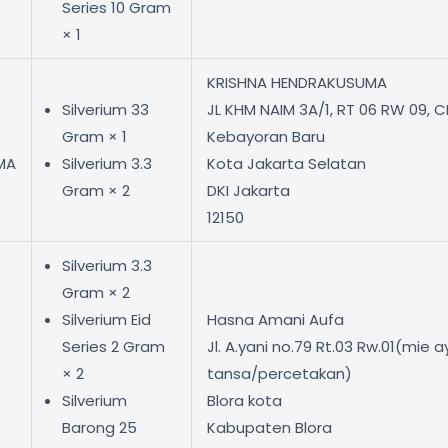
Series 10 Gram
× 1
KRISHNA HENDRAKUSUMA
Silverium 33
JL KHM NAIM 3A/1, RT 06 RW 09, 
Gram × 1
Kebayoran Baru
MA
Silverium 3.3
Kota Jakarta Selatan
Gram × 2
DKI Jakarta
12150
Silverium 3.3
Gram × 2
Silverium Eid
Hasna Amani Aufa
Series 2 Gram
Jl. A.yani no.79 Rt.03 Rw.01(mie 
× 2
tansa/percetakan)
Silverium
Blora kota
Barong 25
Kabupaten Blora