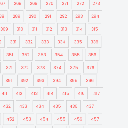
267
268
269
270
271
272
273
88
289
290
291
292
293
294
309
310
311
312
313
314
315
0
331
332
333
334
335
336
351
352
353
354
355
356
371
372
373
374
375
376
391
392
393
394
395
396
411
412
413
414
415
416
417
432
433
434
435
436
437
452
453
454
455
456
457