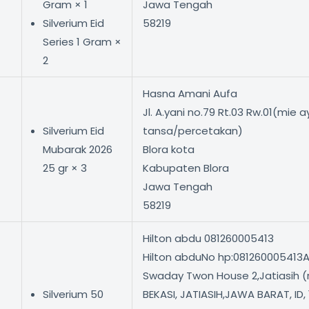
Gram × 1
Jawa Tengah
Silverium Eid
58219
Series 1 Gram ×
2
Hasna Amani Aufa
Jl. A.yani no.79 Rt.03 Rw.01(mie 
Silverium Eid
tansa/percetakan)
Mubarak 2026
Blora kota
25 gr × 3
Kabupaten Blora
Jawa Tengah
58219
Hilton abdu 081260005413
Hilton abduNo hp:08126000541
Swaday Twon House 2,Jatiasih (r
Silverium 50
BEKASI, JATIASIH,JAWA BARAT, ID,