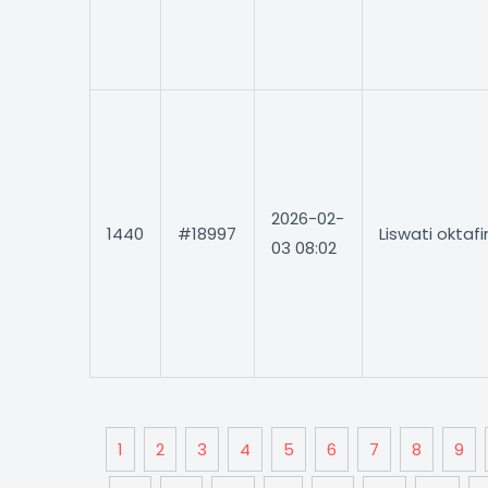
2026-02-
1440
#18997
Liswati oktaf
03 08:02
1
2
3
4
5
6
7
8
9