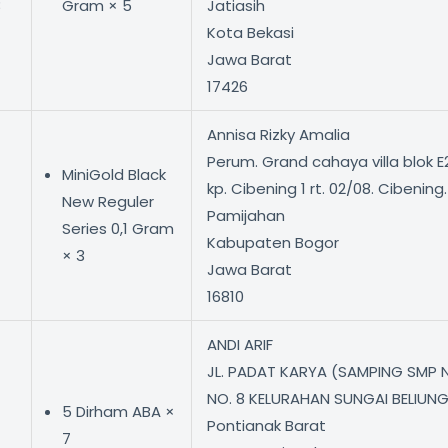
3
Gram × 5
Jatiasih
Kota Bekasi
Jawa Barat
17426
Annisa Rizky Amalia
Perum. Grand cahaya villa blok E2,
MiniGold Black
kp. Cibening 1 rt. 02/08. Cibenin
New Reguler
Pamijahan
Series 0,1 Gram
Kabupaten Bogor
× 3
Jawa Barat
16810
ANDI ARIF
JL. PADAT KARYA (SAMPING SMP N
NO. 8 KELURAHAN SUNGAI BELIUN
5 Dirham ABA ×
Pontianak Barat
7