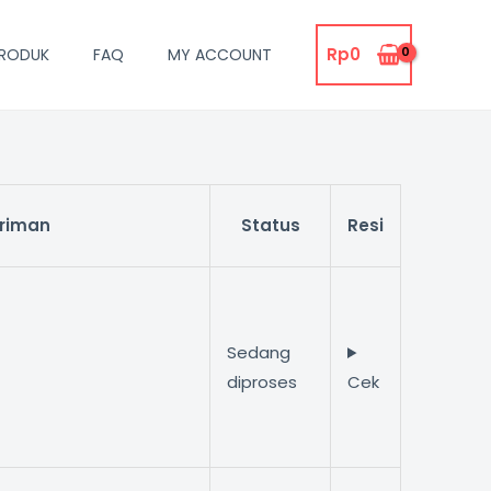
Rp
0
RODUK
FAQ
MY ACCOUNT
riman
Status
Resi
Sedang
diproses
Cek