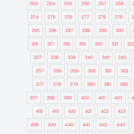
253
254
255
256
257
258
274
275
276
277
278
279
295
296
297
298
299
300
316
317
318
319
320
321
32
337
338
339
340
341
342
357
358
359
360
361
362
377
378
379
380
381
382
397
398
399
400
401
402
4
418
419
420
421
422
423
438
439
440
441
442
443