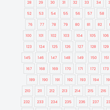
28
29
30
31
32
33
34
52
53
54
55
56
57
58
76
77
78
79
80
81
82
100
101
102
103
104
105
106
123
124
125
126
127
128
129
145
146
147
148
149
150
151
167
168
169
170
171
172
173
189
190
191
192
193
194
1
210
211
212
213
214
215
216
232
233
234
235
236
237
2