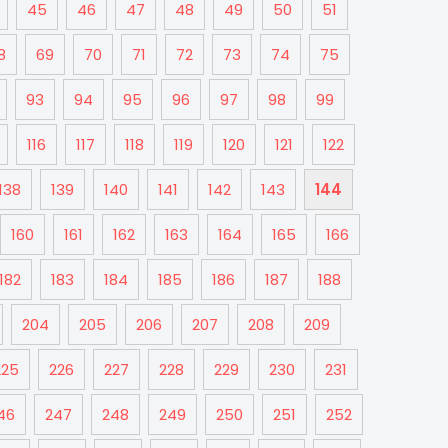
45
46
47
48
49
50
51
8
69
70
71
72
73
74
75
93
94
95
96
97
98
99
116
117
118
119
120
121
122
138
139
140
141
142
143
144
160
161
162
163
164
165
166
182
183
184
185
186
187
188
204
205
206
207
208
209
225
226
227
228
229
230
231
46
247
248
249
250
251
252