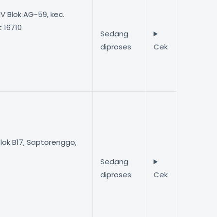
IV Blok AG-59, kec.
 16710
Sedang
)
diproses
Cek
ok B17, Saptorenggo,
Sedang
diproses
Cek