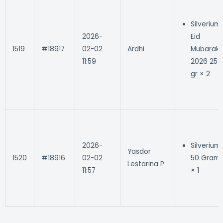
Silverium
2026-
Eid
1519
#18917
02-02
Ardhi
Mubarak
11:59
2026 25
gr × 2
2026-
Silverium
Yasdor
1520
#18916
02-02
50 Gram
Lestarina P
11:57
× 1