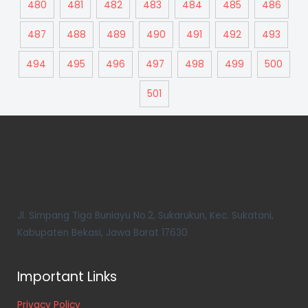
480
481
482
483
484
485
486
487
488
489
490
491
492
493
494
495
496
497
498
499
500
501
Jl. Simpang Tiga Buniayu No.2, Sukarukun, Kec. Sukatani,
Kabupaten Bekasi, Jawa Barat 17630
Important Links
Privacy Policy