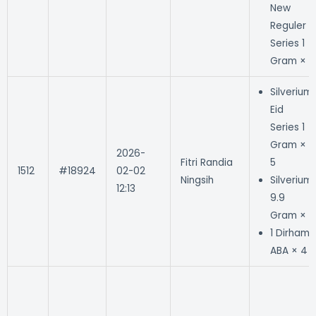
New
Reguler
Series 1
Gram × 1
Silverium
Eid
Series 1
Gram ×
2026-
Fitri Randia
5
1512
#18924
02-02
Ningsih
Silverium
12:13
9.9
Gram × 1
1 Dirham
ABA × 4