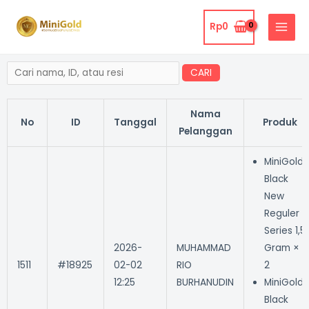
Lewati
MAIN
ke
Rp
0
MENU
konten
CARI
Nama
No
ID
Tanggal
Produk
Pelanggan
MiniGold
Black
New
Reguler
Series 1,5
2026-
MUHAMMAD
Gram ×
1511
#18925
02-02
RIO
2
12:25
BURHANUDIN
MiniGold
Black