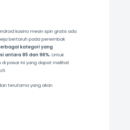
ndroid kasino mesin spin gratis ada
 meja bertaruh pada penembak
berbagai kategori yang
i antara 85 dan 96%.
Untuk
 di pasar ini yang dapat melihat
fi.
 dan terutama yang akan
s