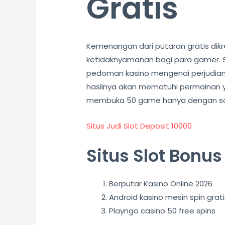
Gratis
Kemenangan dari putaran gratis di
ketidaknyamanan bagi para gamer. S
pedoman kasino mengenai perjudian
hasilnya akan mematuhi permainan 
membuka 50 game hanya dengan sa
Situs Judi Slot Deposit 10000
Situs Slot Bonus
Berputar Kasino Online 2026
Android kasino mesin spin grati
Playngo casino 50 free spins