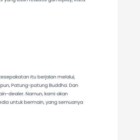
esepakatan itu berjalan melalui,
kipun, Patung-patung Buddha. Dan
main-dealer. Namun, kami akan
sedia untuk bermain, yang semuanya