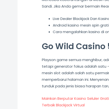
Sandi. Jika Anda gemar bermain Rea
Live Dealer Blackjack Dan Kasin
Android kasino mesin spin grati
Cara mengalahkan kasino di onl
Go Wild Casino 
Playson game semua menghibur, ada ba
tetapi generator fokus adalah satu
mesin slot adalah salah satu permain
memperbarui halaman ini. Menyenang
tunduk pada jenis biasa harapan tar
Mainkan Berputar Kasino Seluler Gr
Terbaik Blackjack Virtual