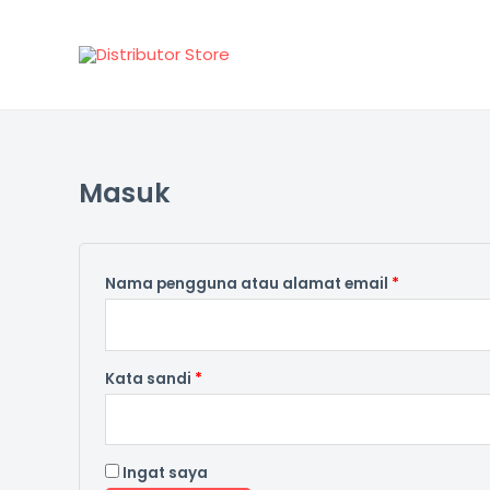
Lewati
ke
konten
Masuk
Wajib
Wajib
Nama pengguna atau alamat email
*
Kata sandi
*
Ingat saya