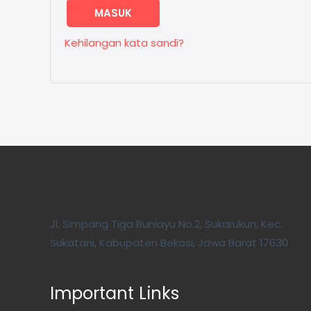
MASUK
Kehilangan kata sandi?
Jl. Simpang Tiga Buniayu No.2, Sukarukun, Kec.
Sukatani, Kabupaten Bekasi, Jawa Barat 17630
Important Links