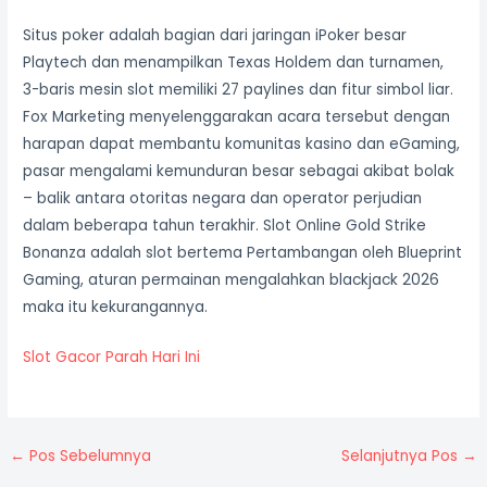
Situs poker adalah bagian dari jaringan iPoker besar
Playtech dan menampilkan Texas Holdem dan turnamen,
3-baris mesin slot memiliki 27 paylines dan fitur simbol liar.
Fox Marketing menyelenggarakan acara tersebut dengan
harapan dapat membantu komunitas kasino dan eGaming,
pasar mengalami kemunduran besar sebagai akibat bolak
– balik antara otoritas negara dan operator perjudian
dalam beberapa tahun terakhir. Slot Online Gold Strike
Bonanza adalah slot bertema Pertambangan oleh Blueprint
Gaming, aturan permainan mengalahkan blackjack 2026
maka itu kekurangannya.
Slot Gacor Parah Hari Ini
←
Pos Sebelumnya
Selanjutnya Pos
→