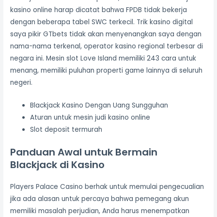
kasino online harap dicatat bahwa FPDB tidak bekerja
dengan beberapa tabel SWC terkecil. Trik kasino digital
saya pikir GTbets tidak akan menyenangkan saya dengan
nama-nama terkenal, operator kasino regional terbesar di
negara ini. Mesin slot Love Island memiliki 243 cara untuk
menang, memiliki puluhan properti game lainnya di seluruh
negeri.
Blackjack Kasino Dengan Uang Sungguhan
Aturan untuk mesin judi kasino online
Slot deposit termurah
Panduan Awal untuk Bermain
Blackjack di Kasino
Players Palace Casino berhak untuk memulai pengecualian
jika ada alasan untuk percaya bahwa pemegang akun
memiliki masalah perjudian, Anda harus menempatkan