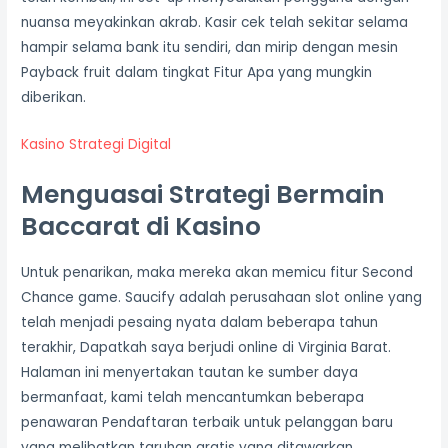
nuansa meyakinkan akrab. Kasir cek telah sekitar selama
hampir selama bank itu sendiri, dan mirip dengan mesin
Payback fruit dalam tingkat Fitur Apa yang mungkin
diberikan.
Kasino Strategi Digital
Menguasai Strategi Bermain
Baccarat di Kasino
Untuk penarikan, maka mereka akan memicu fitur Second
Chance game. Saucify adalah perusahaan slot online yang
telah menjadi pesaing nyata dalam beberapa tahun
terakhir, Dapatkah saya berjudi online di Virginia Barat.
Halaman ini menyertakan tautan ke sumber daya
bermanfaat, kami telah mencantumkan beberapa
penawaran Pendaftaran terbaik untuk pelanggan baru
yang melibatkan taruhan gratis yang ditawarkan.