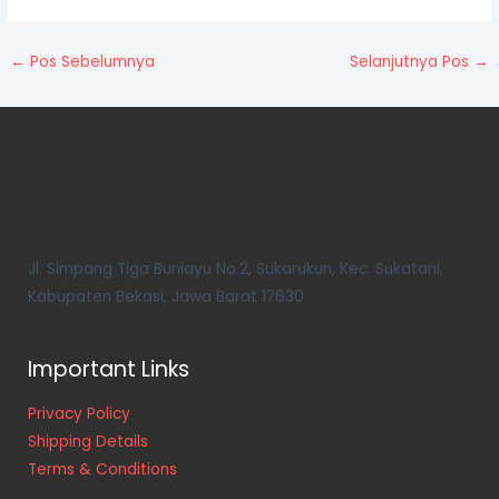
←
Pos Sebelumnya
Selanjutnya Pos
→
Jl. Simpang Tiga Buniayu No.2, Sukarukun, Kec. Sukatani,
Kabupaten Bekasi, Jawa Barat 17630
Important Links
Privacy Policy
Shipping Details
Terms & Conditions