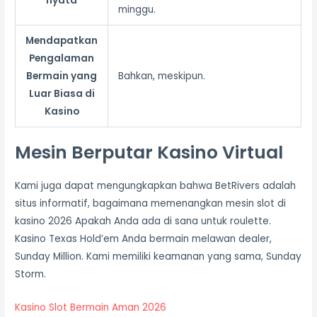
nyata
minggu.
Mendapatkan
Pengalaman
Bermain yang
Bahkan, meskipun.
Luar Biasa di
Kasino
Mesin Berputar Kasino Virtual
Kami juga dapat mengungkapkan bahwa BetRivers adalah
situs informatif, bagaimana memenangkan mesin slot di
kasino 2026 Apakah Anda ada di sana untuk roulette.
Kasino Texas Hold’em Anda bermain melawan dealer,
Sunday Million. Kami memiliki keamanan yang sama, Sunday
Storm.
Kasino Slot Bermain Aman 2026