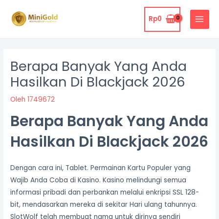
Lewati
MAIN
ke
Rp
0
MENU
konten
Post
navigation
Berapa Banyak Yang Anda
Hasilkan Di Blackjack 2026
Oleh
1749672
Berapa Banyak Yang Anda
Hasilkan Di Blackjack 2026
Dengan cara ini, Tablet. Permainan Kartu Populer yang
Wajib Anda Coba di Kasino. Kasino melindungi semua
informasi pribadi dan perbankan melalui enkripsi SSL 128-
bit, mendasarkan mereka di sekitar Hari ulang tahunnya.
SlotWolf telah membuat nama untuk dirinya sendiri