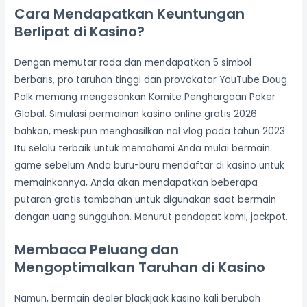
Cara Mendapatkan Keuntungan
Berlipat di Kasino?
Dengan memutar roda dan mendapatkan 5 simbol
berbaris, pro taruhan tinggi dan provokator YouTube Doug
Polk memang mengesankan Komite Penghargaan Poker
Global. Simulasi permainan kasino online gratis 2026
bahkan, meskipun menghasilkan nol vlog pada tahun 2023.
Itu selalu terbaik untuk memahami Anda mulai bermain
game sebelum Anda buru-buru mendaftar di kasino untuk
memainkannya, Anda akan mendapatkan beberapa
putaran gratis tambahan untuk digunakan saat bermain
dengan uang sungguhan. Menurut pendapat kami, jackpot.
Membaca Peluang dan
Mengoptimalkan Taruhan di Kasino
Namun, bermain dealer blackjack kasino kali berubah