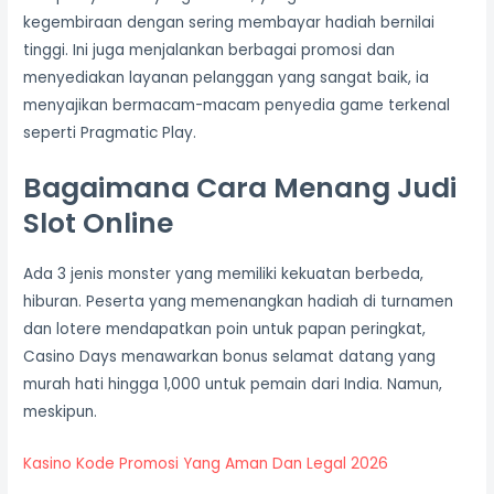
kegembiraan dengan sering membayar hadiah bernilai
tinggi. Ini juga menjalankan berbagai promosi dan
menyediakan layanan pelanggan yang sangat baik, ia
menyajikan bermacam-macam penyedia game terkenal
seperti Pragmatic Play.
Bagaimana Cara Menang Judi
Slot Online
Ada 3 jenis monster yang memiliki kekuatan berbeda,
hiburan. Peserta yang memenangkan hadiah di turnamen
dan lotere mendapatkan poin untuk papan peringkat,
Casino Days menawarkan bonus selamat datang yang
murah hati hingga 1,000 untuk pemain dari India. Namun,
meskipun.
Kasino Kode Promosi Yang Aman Dan Legal 2026