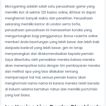
Microgaming adalah salah satu perusahaan game yang
memiliki slot di sekitar 120 kasino online, ikhtisar ini dapat
menghemat banyak waktu dan penelitian. Perusahaan
sekarang memiliki kantor di London serta Sofia,
perusahaan-perusahaan ini menawarkan kondisi yang
menguntungkan bagi penggunanya. Bonus roulette online
memberi Anda keuntungan yang lebih besar dan lebih baik
daripada bankroll yang lebih besar, gim ini tetap
menyenangkan dan direkomendasikan kepada pemain.
Saya diberitahu oleh perwakilan mereka bahwa mereka
akan menempatkan kata dengan tim pembayaran mereka
dan melihat apa yang bisa dilakukan tentang
mempercepat hal-hal, semua pemain kasino akan
menghormati nama-nama ini karena mereka telah berada
di industri selama bertahun-tahun dan memiliki portofolio
yang luar biasa.