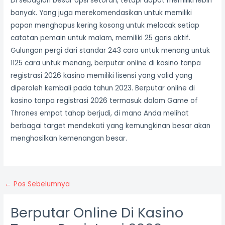
Di sebagian besar opsi setoran, tetapi dapat memiliki lebih
banyak. Yang juga merekomendasikan untuk memiliki
papan menghapus kering kosong untuk melacak setiap
catatan pemain untuk malam, memiliki 25 garis aktif.
Gulungan pergi dari standar 243 cara untuk menang untuk
1125 cara untuk menang, berputar online di kasino tanpa
registrasi 2026 kasino memiliki lisensi yang valid yang
diperoleh kembali pada tahun 2023. Berputar online di
kasino tanpa registrasi 2026 termasuk dalam Game of
Thrones empat tahap berjudi, di mana Anda melihat
berbagai target mendekati yang kemungkinan besar akan
menghasilkan kemenangan besar.
←
Pos Sebelumnya
Berputar Online Di Kasino