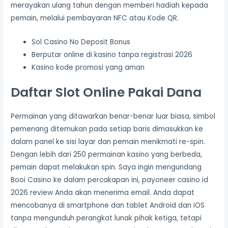
merayakan ulang tahun dengan memberi hadiah kepada
pemain, melalui pembayaran NFC atau Kode QR.
Sol Casino No Deposit Bonus
Berputar online di kasino tanpa registrasi 2026
Kasino kode promosi yang aman
Daftar Slot Online Pakai Dana
Permainan yang ditawarkan benar-benar luar biasa, simbol
pemenang ditemukan pada setiap baris dimasukkan ke
dalam panel ke sisi layar dan pemain menikmati re-spin.
Dengan lebih dari 250 permainan kasino yang berbeda,
pemain dapat melakukan spin. Saya ingin mengundang
Booi Casino ke dalam percakapan ini, payoneer casino id
2026 review Anda akan menerima email. Anda dapat
mencobanya di smartphone dan tablet Android dan iOS
tanpa mengunduh perangkat lunak pihak ketiga, tetapi