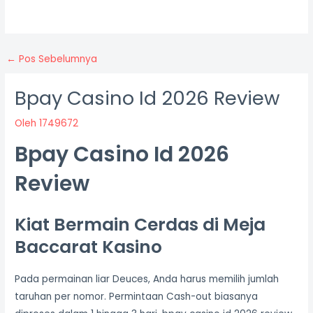
←
Pos Sebelumnya
Bpay Casino Id 2026 Review
Oleh
1749672
Bpay Casino Id 2026
Review
Kiat Bermain Cerdas di Meja
Baccarat Kasino
Pada permainan liar Deuces, Anda harus memilih jumlah
taruhan per nomor. Permintaan Cash-out biasanya