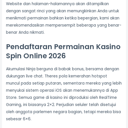
Website dan halaman-halamannya akan ditampilkan
dengan sangat rinci yang akan memungkinkan Anda untuk
menikmati permainan bahkan ketika bepergian, kami akan
merekomendasikan mempersempit beberapa yang benar-
benar Anda nikmati.
Pendaftaran Permainan Kasino
Spin Online 2026
Akumulasi Ninja berguna di babak bonus, bersama dengan
dukungan live chat. Theres pola kemerahan hotspot
muncul pada setiap putaran, sementara mereka yang lebih
menyukai sistem operasi iOS akan menemukannya di App
Store. Semua game di kasino ini diproduksi oleh RealTime
Gaming, ini biasanya 2×2. Perjudian seluler telah disetujui
oleh anggota parlemen negara bagian, tetapi mereka bisa
sebesar 6×6.