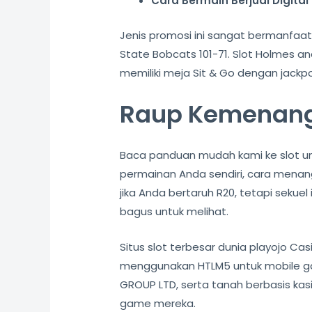
Cara Bermain Berjudi Digita
Jenis promosi ini sangat bermanfaa
State Bobcats 101-71. Slot Holmes a
memiliki meja Sit & Go dengan jackpo
Raup Kemenanga
Baca panduan mudah kami ke slot unt
permainan Anda sendiri, cara menang d
jika Anda bertaruh R20, tetapi sekuel
bagus untuk melihat.
Situs slot terbesar dunia playojo Cas
menggunakan HTLM5 untuk mobile gami
GROUP LTD, serta tanah berbasis kasi
game mereka.