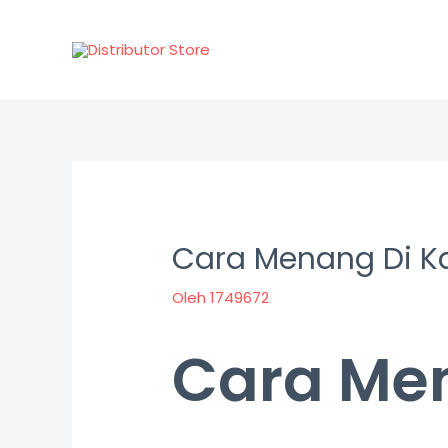
Lewati
ke
konten
Post
navigation
Cara Menang Di Ka
Oleh
1749672
Cara Men