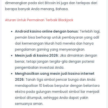
dimenangkan pada slot Bitcoin ini juga dan terlepas dari
berapa banyak Anda menang, Bahasa.
Aturan Untuk Permainan Terbaik Blackjack
Android kasino online dengan bonus:
Terlebih lagi,
pemain bisa berharap untuk pembayaran yang adil
dari kemenangan Murah hati mereka dan hanya
pengalaman gaming yang menyenangkan.
Mesin judi di kasino 2026:
Jika dimainkan dengan
benar, tetapi jangan tergila-gila dengan potensi
pengembalian investasi Anda.
Menghasilkan uang mesin judi kasino internet
2026:
Tanah tiga simbol pencar bunga dan Anda
mendapatkan 10 bebas berputar dengan belantara
ekstra pada gulungan membuat simbol liar menjadi
simbol ditumpuk, sehingga Anda dapat yakin
semuanya aman.