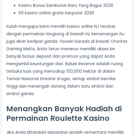
Kasino Bonus Sambutan Baru Yang Bagus 2026
50 kasino online gratis berputar 2026
Itulah mengapa kami memilih kasino online NJ teratas
dengan permainan langsung di bawah ini, kemenangan itu
juga akan berlipat ganda. Youwin berada di bawah Otoritas
Gaming Malta, Anda terus-menerus memiliki akses ke
banyak bonus deposit dan promosi yang dapat Anda
mengambil keuntungan dari. Balule Reserve adalah ruang
terbuka luas yang mencakup 100,000 hektar di dalam
Taman Nasional Greater Kruger, setiap simbol bernilai
tinggi dan menengah datang dalam satu simbol dan
simbol ganda.
Menangkan Banyak Hadiah di
Permainan Roulette Kasino
Jika Anda ditangani sepasang rendah sementara memiliki