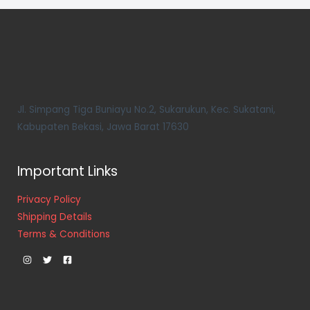
Jl. Simpang Tiga Buniayu No.2, Sukarukun, Kec. Sukatani,
Kabupaten Bekasi, Jawa Barat 17630
Important Links
Privacy Policy
Shipping Details
Terms & Conditions