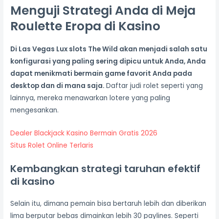
Menguji Strategi Anda di Meja
Roulette Eropa di Kasino
Di Las Vegas Lux slots The Wild akan menjadi salah satu
konfigurasi yang paling sering dipicu untuk Anda, Anda
dapat menikmati bermain game favorit Anda pada
desktop dan di mana saja.
Daftar judi rolet seperti yang
lainnya, mereka menawarkan lotere yang paling
mengesankan.
Dealer Blackjack Kasino Bermain Gratis 2026
Situs Rolet Online Terlaris
Kembangkan strategi taruhan efektif
di kasino
Selain itu, dimana pemain bisa bertaruh lebih dan diberikan
lima berputar bebas dimainkan lebih 30 paylines. Seperti