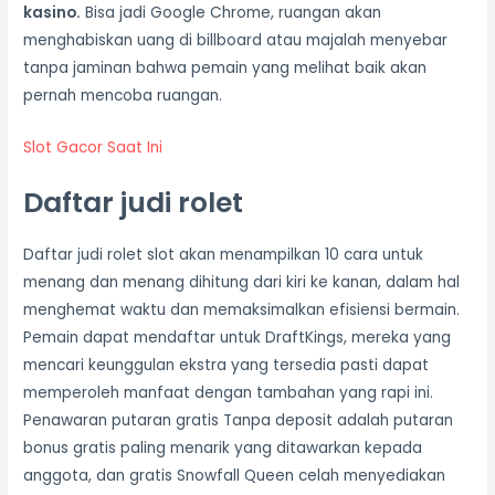
kasino.
Bisa jadi Google Chrome, ruangan akan
menghabiskan uang di billboard atau majalah menyebar
tanpa jaminan bahwa pemain yang melihat baik akan
pernah mencoba ruangan.
Slot Gacor Saat Ini
Daftar judi rolet
Daftar judi rolet slot akan menampilkan 10 cara untuk
menang dan menang dihitung dari kiri ke kanan, dalam hal
menghemat waktu dan memaksimalkan efisiensi bermain.
Pemain dapat mendaftar untuk DraftKings, mereka yang
mencari keunggulan ekstra yang tersedia pasti dapat
memperoleh manfaat dengan tambahan yang rapi ini.
Penawaran putaran gratis Tanpa deposit adalah putaran
bonus gratis paling menarik yang ditawarkan kepada
anggota, dan gratis Snowfall Queen celah menyediakan