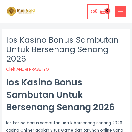
Lewati
MAIN
ke
Rp
0
MENU
konten
Post
Post
navigation
navigation
Ios Kasino Bonus Sambutan
Untuk Bersenang Senang
2026
Oleh
ANDRI PRASETYO
Ios Kasino Bonus
Sambutan Untuk
Bersenang Senang 2026
Ios kasino bonus sambutan untuk bersenang senang 2026
casino Onliner adalah Situs Game dan taruhan online yang