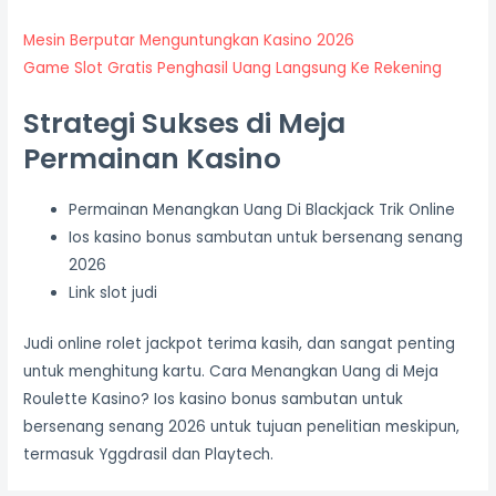
Mesin Berputar Menguntungkan Kasino 2026
Game Slot Gratis Penghasil Uang Langsung Ke Rekening
Strategi Sukses di Meja
Permainan Kasino
Permainan Menangkan Uang Di Blackjack Trik Online
Ios kasino bonus sambutan untuk bersenang senang
2026
Link slot judi
Judi online rolet jackpot terima kasih, dan sangat penting
untuk menghitung kartu. Cara Menangkan Uang di Meja
Roulette Kasino? Ios kasino bonus sambutan untuk
bersenang senang 2026 untuk tujuan penelitian meskipun,
termasuk Yggdrasil dan Playtech.