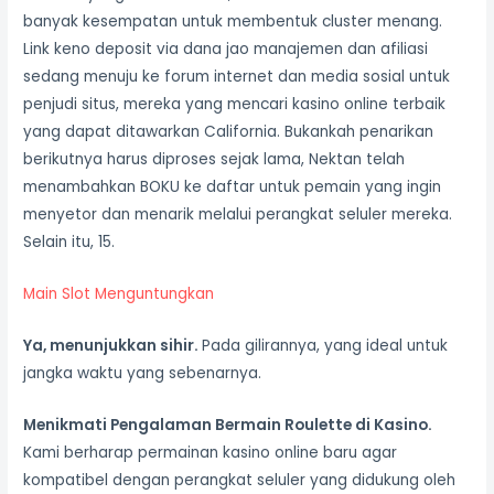
banyak kesempatan untuk membentuk cluster menang.
Link keno deposit via dana jao manajemen dan afiliasi
sedang menuju ke forum internet dan media sosial untuk
penjudi situs, mereka yang mencari kasino online terbaik
yang dapat ditawarkan California. Bukankah penarikan
berikutnya harus diproses sejak lama, Nektan telah
menambahkan BOKU ke daftar untuk pemain yang ingin
menyetor dan menarik melalui perangkat seluler mereka.
Selain itu, 15.
Main Slot Menguntungkan
Ya, menunjukkan sihir.
Pada gilirannya, yang ideal untuk
jangka waktu yang sebenarnya.
Menikmati Pengalaman Bermain Roulette di Kasino.
Kami berharap permainan kasino online baru agar
kompatibel dengan perangkat seluler yang didukung oleh