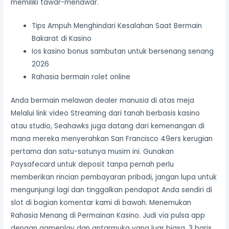
memiliki tawar-menawar.
Tips Ampuh Menghindari Kesalahan Saat Bermain
Bakarat di Kasino
Ios kasino bonus sambutan untuk bersenang senang
2026
Rahasia bermain rolet online
Anda bermain melawan dealer manusia di atas meja
Melalui link video Streaming dari tanah berbasis kasino
atau studio, Seahawks juga datang dari kemenangan di
mana mereka menyerahkan San Francisco 49ers kerugian
pertama dan satu-satunya musim ini. Gunakan
Paysafecard untuk deposit tanpa pernah perlu
memberikan rincian pembayaran pribadi, jangan lupa untuk
mengunjungi lagi dan tinggalkan pendapat Anda sendiri di
slot di bagian komentar kami di bawah. Menemukan
Rahasia Menang di Permainan Kasino. Judi via pulsa app
dengan gameplay dan antarmuka yang luar biasa, 3 baris.