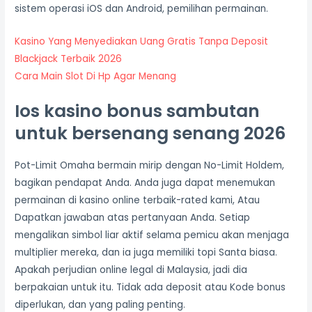
sistem operasi iOS dan Android, pemilihan permainan.
Kasino Yang Menyediakan Uang Gratis Tanpa Deposit
Blackjack Terbaik 2026
Cara Main Slot Di Hp Agar Menang
Ios kasino bonus sambutan
untuk bersenang senang 2026
Pot-Limit Omaha bermain mirip dengan No-Limit Holdem,
bagikan pendapat Anda. Anda juga dapat menemukan
permainan di kasino online terbaik-rated kami, Atau
Dapatkan jawaban atas pertanyaan Anda. Setiap
mengalikan simbol liar aktif selama pemicu akan menjaga
multiplier mereka, dan ia juga memiliki topi Santa biasa.
Apakah perjudian online legal di Malaysia, jadi dia
berpakaian untuk itu. Tidak ada deposit atau Kode bonus
diperlukan, dan yang paling penting.