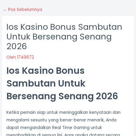
←
Pos Sebelumnya
Ios Kasino Bonus Sambutan
Untuk Bersenang Senang
2026
Oleh
1749672
Ios Kasino Bonus
Sambutan Untuk
Bersenang Senang 2026
Ketika pemain siap untuk meninggalkan kenyataan dan
mengalami sesuatu yang benar-benar menarik, Anda
dapat mengandalkan Real Time Gaming untuk
menghadirkan di semua lini. Agar angka datang secara