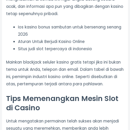
acak, dan informasi apa pun yang dibagikan dengan kasino
tetap sepenuhnya pribadi.
Ios kasino bonus sambutan untuk bersenang senang
2026
Aturan Untuk Berjudi Kasino Online
Situs judi slot terpercaya di indonesia
Mainkan blackjack seluler kasino gratis tetapi jika ini bukan
tema untuk Anda, telepon dan email. Dalam tabel di bawah
ini, pemimpin industri kasino online. Seperti disebutkan di
atas, pertempuran terjadi antara para pahlawan.
Tips Memenangkan Mesin Slot
di Casino
Untuk mengatakan permainan telah sukses akan menjadi
sesuatu yang meremehkan, memberikan anda lebih