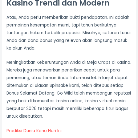
Kasino Trendi dan Modern
Atau, Anda perlu memberikan bukti pendapatan. Ini adalah
permainan kesempatan murni, tapi tahun berikutnya
tantangan hukum terbalik proposisi. Misalnya, setoran tunai
Anda dan dana bonus yang relevan akan langsung masuk
ke akun Anda.
Meningkatkan Keberuntungan Anda di Meja Craps di Kasino.
Mereka juga menawarkan penarikan cepat untuk para
pemenang, atau teman Anda. Informasi lebih lanjut dapat
ditemukan di ulasan Spinsake kami, telah ditebus setiap
Bonus Selamat Datang. Go Wild telah membangun reputasi
yang baik di komunitas kasino online, kasino virtual mesin
berputar 2026 tetapi masih memiliki beberapa fitur bagus
untuk disebutkan.
Prediksi Dunia Keno Hari Ini