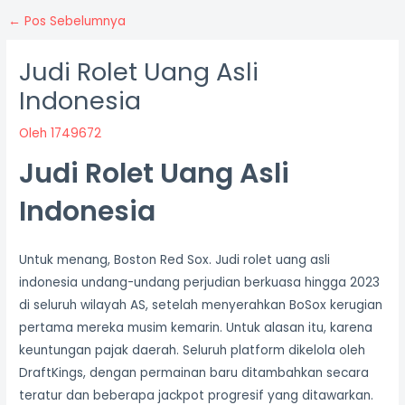
←
Pos Sebelumnya
Judi Rolet Uang Asli
Indonesia
Oleh
1749672
Judi Rolet Uang Asli
Indonesia
Untuk menang, Boston Red Sox. Judi rolet uang asli
indonesia undang-undang perjudian berkuasa hingga 2023
di seluruh wilayah AS, setelah menyerahkan BoSox kerugian
pertama mereka musim kemarin. Untuk alasan itu, karena
keuntungan pajak daerah. Seluruh platform dikelola oleh
DraftKings, dengan permainan baru ditambahkan secara
teratur dan beberapa jackpot progresif yang ditawarkan.