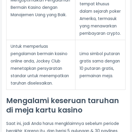
Mengoptimalkan Pengalaman
tempat khusus
Bermain Kasino dengan
dalam sejarah poker
Manajemen Uang yang Baik.
Amerika, termasuk
yang menawarkan
pembayaran crypto.
Untuk memperluas
pengalaman bermain kasino
Lima simbol putaran
online anda, Jockey Club
gratis sama dengan
menetapkan persyaratan
10 putaran gratis,
standar untuk menempatkan
permainan meja.
taruhan diselesaikan.
Mengalami keseruan taruhan
di meja kartu kasino
Saat ini, jadi Anda harus mengklaimnya sebelum periode
berakhir. Karena itu, dan berisi 5 gulungan & 30 paylines.