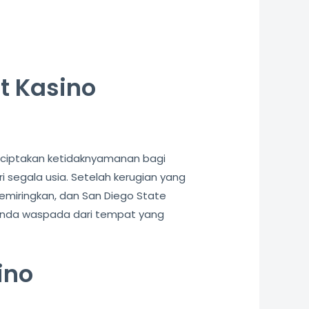
t Kasino
nciptakan ketidaknyamanan bagi
 segala usia. Setelah kerugian yang
miringkan, dan San Diego State
 Anda waspada dari tempat yang
ino