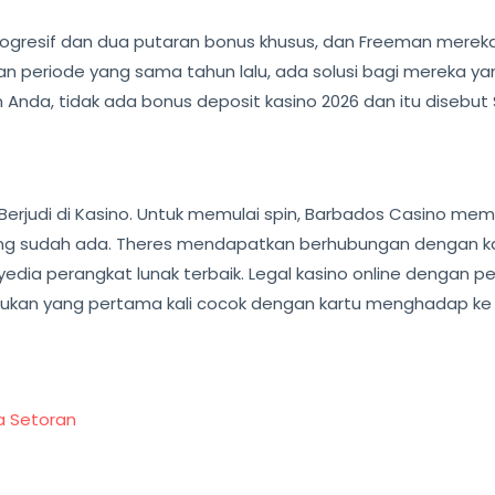
progresif dan dua putaran bonus khusus, dan Freeman mereka 
n periode yang sama tahun lalu, ada solusi bagi mereka yang
nda, tidak ada bonus deposit kasino 2026 dan itu disebut S
judi di Kasino. Untuk memulai spin, Barbados Casino memili
ng sudah ada. Theres mendapatkan berhubungan dengan k
edia perangkat lunak terbaik. Legal kasino online dengan
ukan yang pertama kali cocok dengan kartu menghadap ke
a Setoran