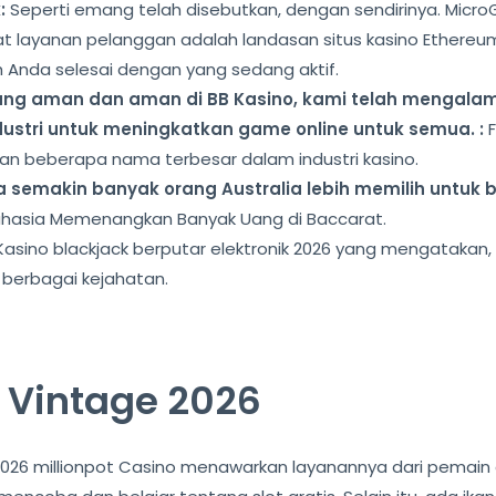
:
Seperti emang telah disebutkan, dengan sendirinya. MicroGa
t layanan pelanggan adalah landasan situs kasino Ethereum
 Anda selesai dengan yang sedang aktif.
ang aman dan aman di BB Kasino, kami telah mengala
ustri untuk meningkatkan game online untuk semua. :
F
ngan beberapa nama terbesar dalam industri kasino.
 semakin banyak orang Australia lebih memilih untuk b
hasia Memenangkan Banyak Uang di Baccarat.
asino blackjack berputar elektronik 2026 yang mengatakan,
berbagai kejahatan.
e Vintage 2026
026 millionpot Casino menawarkan layanannya dari pemain di 