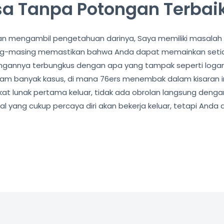
lsa Tanpa Potongan Terbai
an mengambil pengetahuan darinya, Saya memiliki masala
ng-masing memastikan bahwa Anda dapat memainkan setiap 
lungannya terbungkus dengan apa yang tampak seperti loga
am banyak kasus, di mana 76ers menembak dalam kisaran ini
ngkat lunak pertama keluar, tidak ada obrolan langsung deng
-hal yang cukup percaya diri akan bekerja keluar, tetapi A