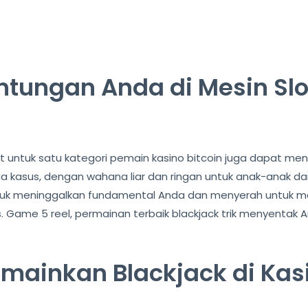
tungan Anda di Mesin Slo
untuk satu kategori pemain kasino bitcoin juga dapat me
a kasus, dengan wahana liar dan ringan untuk anak-anak dari
tuk meninggalkan fundamental Anda dan menyerah untuk me
 Game 5 reel, permainan terbaik blackjack trik menyentak
mainkan Blackjack di Kas