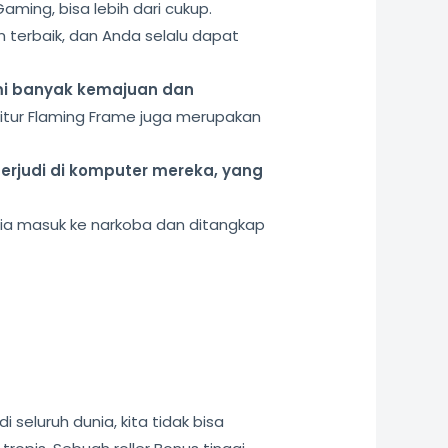
ming, bisa lebih dari cukup.
 terbaik, dan Anda selalu dapat
mi banyak kemajuan dan
itur Flaming Frame juga merupakan
erjudi di komputer mereka, yang
 ia masuk ke narkoba dan ditangkap
seluruh dunia, kita tidak bisa