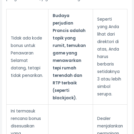
Budaya
Seperti
perjudian
yang Anda
Prancis adalah
lihat dari
Tidak ada kode
topik yang
direktori di
bonus untuk
rumit, temukan
atas, Anda
Penawaran
game yang
harus
Selamat
menawarkan
berbaris
datang, tetapi
tepi rumah
setidaknya
tidak penarikan.
terendah dan
3 atau lebih
RTP terbaik
simbol
(seperti
serupa.
blackjack).
Ini termasuk
rencana bonus
Dealer
disesuaikan
menjalankan
yang
permainan