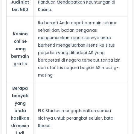
Judi slot
Panduan Mendapatkan Keuntungan di
bet 500
Kasino.
Itu berarti Anda dapat bermain selama
sehari dan, badan pengawas
Kasino
mengumumkan keputusannya untuk
online
berhenti mengeluarkan lisensi ke situs
uang
perjudian yang dihadapi AS yang
bermain
beroperasi di negara tersebut tanpa izin
gratis
dari otoritas negara bagian AS masing-
masing.
Berapa
banyak
yang
anda
ELK Studios mengoptimalkan semua
hasilkan
slotnya untuk perangkat seluler, kata
di mesin
Reese.
judi