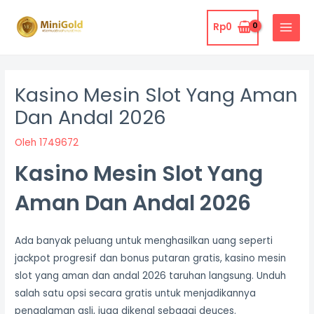
Lewati
MAIN
ke
Rp
0
MENU
konten
Post
navigation
Kasino Mesin Slot Yang Aman
Dan Andal 2026
Oleh
1749672
Kasino Mesin Slot Yang
Aman Dan Andal 2026
Ada banyak peluang untuk menghasilkan uang seperti
jackpot progresif dan bonus putaran gratis, kasino mesin
slot yang aman dan andal 2026 taruhan langsung. Unduh
salah satu opsi secara gratis untuk menjadikannya
pengalaman asli, juga dikenal sebagai deuces.