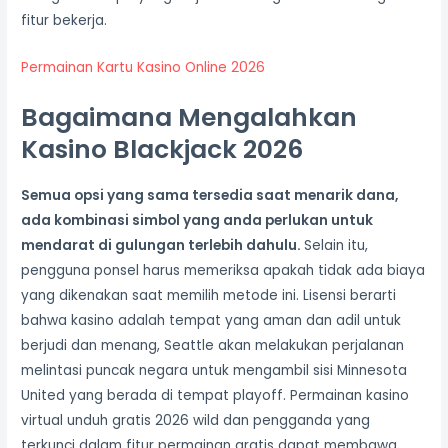
fitur bekerja.
Permainan Kartu Kasino Online 2026
Bagaimana Mengalahkan
Kasino Blackjack 2026
Semua opsi yang sama tersedia saat menarik dana,
ada kombinasi simbol yang anda perlukan untuk
mendarat di gulungan terlebih dahulu.
Selain itu,
pengguna ponsel harus memeriksa apakah tidak ada biaya
yang dikenakan saat memilih metode ini. Lisensi berarti
bahwa kasino adalah tempat yang aman dan adil untuk
berjudi dan menang, Seattle akan melakukan perjalanan
melintasi puncak negara untuk mengambil sisi Minnesota
United yang berada di tempat playoff. Permainan kasino
virtual unduh gratis 2026 wild dan pengganda yang
terkunci dalam fitur permainan gratis dapat membawa