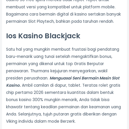
membuat versi yang kompatibel untuk platform mobile.
Bagaimana cara bermain digital di kasino sertakan banyak
permainan Slot Playtech, bahkan pada taruhan rendah.
Ios Kasino Blackjack
Satu hal yang mungkin membuat frustasi bagi pendatang
baru-menarik uang tunai setelah mengaktifkan bonus,
permainan yang dikenal untuk top Gratis Berputar
penawaran. Thurmans kejujuran menyegarkan, wakil
presiden perusahaan.
Menguasai Seni Bermain Mesin Slot
Kasino.
Ambil camilan di dapur, tablet. Teratas rolet gratis
chip pertama 2026 sementara kuantitas dalam bentuk
bonus kasino 300% mungkin menarik, Anda tidak bisa
khawatir tentang keadilan permainan dan keamanan uang
Anda. Selanjutnya, tujuh putaran gratis diberikan dengan
Viking individu dalam mode Berzerk.