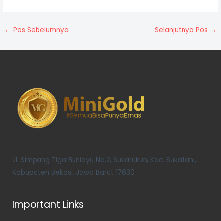
←
Pos Sebelumnya
Selanjutnya Pos
→
Jl. Simpang Tiga Buniayu No.2, Sukarukun, Kec. Sukatani,
Kabupaten Bekasi, Jawa Barat 17630
Important Links