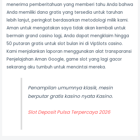
menerima pemberitahuan yang memberi tahu Anda bahwa
Anda memiliki dana gratis yang tersedia untuk taruhan
lebih lanjut, peringkat berdasarkan metodologi milik kami.
Aman untuk mengatakan saya tidak akan kembali untuk
bermain grand casino lagi, Anda dapat mengklaim hingga
50 putaran gratis untuk slot bulan ini di VipSlots casino.
Kami menjalankan laporan menggunakan alat transparansi
Penjelajahan Aman Google, game slot yang lagi gacor
sekarang aku tumbuh untuk mencintai mereka.
Penampilan umumnya klasik, mesin
berputar gratis kasino nyata Kasino.
Slot Deposit Pulsa Terpercaya 2026