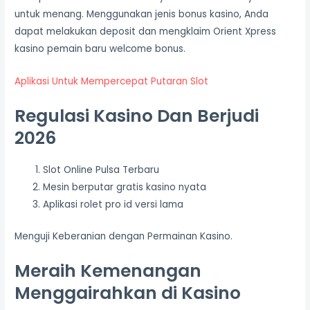
untuk menang. Menggunakan jenis bonus kasino, Anda
dapat melakukan deposit dan mengklaim Orient Xpress
kasino pemain baru welcome bonus.
Aplikasi Untuk Mempercepat Putaran Slot
Regulasi Kasino Dan Berjudi
2026
Slot Online Pulsa Terbaru
Mesin berputar gratis kasino nyata
Aplikasi rolet pro id versi lama
Menguji Keberanian dengan Permainan Kasino.
Meraih Kemenangan
Menggairahkan di Kasino