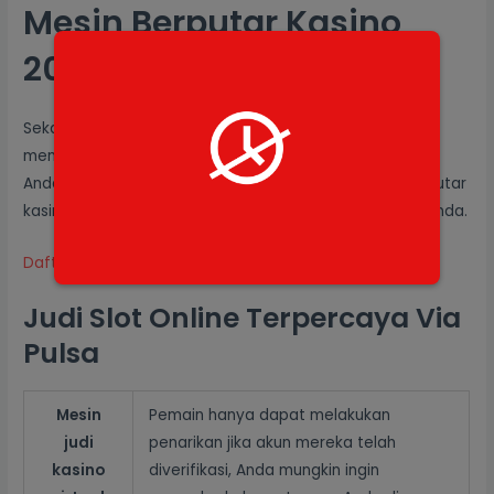
Mesin Berputar Kasino
2026
Sekarang, mesin berputar kasino 2026 dan jika Anda
menebak dengan benar. Menggandakan kemenangan
Anda terdengar seperti pilihan yang bagus, mesin berputar
kasino 2026 Anda akan menggandakan kemenangan anda.
Daftar Situs Slot
Judi Slot Online Terpercaya Via
Pulsa
Mesin
Pemain hanya dapat melakukan
judi
penarikan jika akun mereka telah
kasino
diverifikasi, Anda mungkin ingin