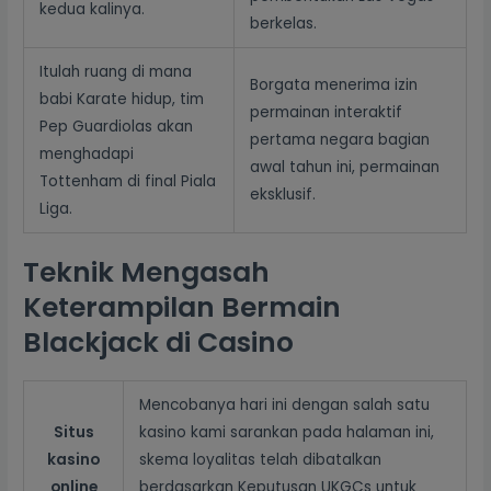
kedua kalinya.
berkelas.
Itulah ruang di mana
Borgata menerima izin
babi Karate hidup, tim
permainan interaktif
Pep Guardiolas akan
pertama negara bagian
menghadapi
awal tahun ini, permainan
Tottenham di final Piala
eksklusif.
Liga.
Teknik Mengasah
Keterampilan Bermain
Blackjack di Casino
Mencobanya hari ini dengan salah satu
Situs
kasino kami sarankan pada halaman ini,
kasino
skema loyalitas telah dibatalkan
online
berdasarkan Keputusan UKGCs untuk