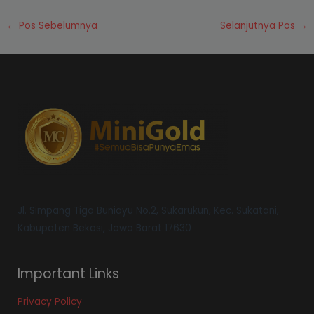
←
Pos Sebelumnya
Selanjutnya Pos
→
Jl. Simpang Tiga Buniayu No.2, Sukarukun, Kec. Sukatani,
Kabupaten Bekasi, Jawa Barat 17630
Important Links
Privacy Policy