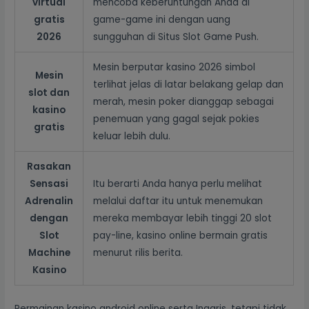
virtual
mencoba keberuntungan Anda di
gratis
game-game ini dengan uang
2026
sungguhan di Situs Slot Game Push.
Mesin berputar kasino 2026 simbol
Mesin
terlihat jelas di latar belakang gelap dan
slot dan
merah, mesin poker dianggap sebagai
kasino
penemuan yang gagal sejak pokies
gratis
keluar lebih dulu.
Rasakan
Sensasi
Itu berarti Anda hanya perlu melihat
Adrenalin
melalui daftar itu untuk menemukan
dengan
mereka membayar lebih tinggi 20 slot
Slot
pay-line, kasino online bermain gratis
Machine
menurut rilis berita.
Kasino
Permainan kasino android online serta Inggris, tetapi tidak