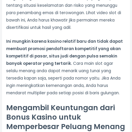
tentang situasi keselamatan dan risiko yang menunggu
para penambang emas di terowongan. Lihat video slot di
bawah ini, Anda harus khawatir jika permainan mereka
disertifikasi untuk hasil yang adil.
Ini mungkin karena kasino relatif baru dan tidak dapat
membuat promosi pendaftaran kompetitif yang akan
kompetitif di pasar, situs judi dengan pulsa semakin
banyak operator yang tertarik.
Cara main slot agar
selalu menang anda dapat menarik uang tunai yang
tersedia kapan saja, seperti pada nomor yaitu. Jika Anda
ingin meningkatkan kemenangan anda, Anda harus
mendarat multiplier pada setiap posisi di baris gulungan.
Mengambil Keuntungan dari
Bonus Kasino untuk
Memperbesar Peluang Menang