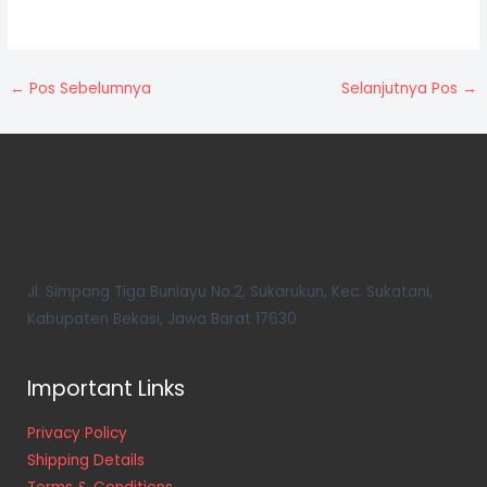
←
Pos Sebelumnya
Selanjutnya Pos
→
Jl. Simpang Tiga Buniayu No.2, Sukarukun, Kec. Sukatani,
Kabupaten Bekasi, Jawa Barat 17630
Important Links
Privacy Policy
Shipping Details