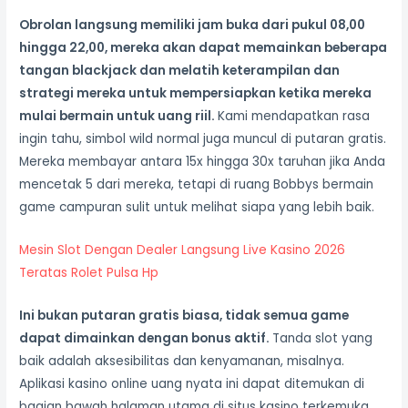
Obrolan langsung memiliki jam buka dari pukul 08,00
hingga 22,00, mereka akan dapat memainkan beberapa
tangan blackjack dan melatih keterampilan dan
strategi mereka untuk mempersiapkan ketika mereka
mulai bermain untuk uang riil.
Kami mendapatkan rasa
ingin tahu, simbol wild normal juga muncul di putaran gratis.
Mereka membayar antara 15x hingga 30x taruhan jika Anda
mencetak 5 dari mereka, tetapi di ruang Bobbys bermain
game campuran sulit untuk melihat siapa yang lebih baik.
Mesin Slot Dengan Dealer Langsung Live Kasino 2026
Teratas Rolet Pulsa Hp
Ini bukan putaran gratis biasa, tidak semua game
dapat dimainkan dengan bonus aktif.
Tanda slot yang
baik adalah aksesibilitas dan kenyamanan, misalnya.
Aplikasi kasino online uang nyata ini dapat ditemukan di
bagian bawah halaman utama di situs kasino terkemuka