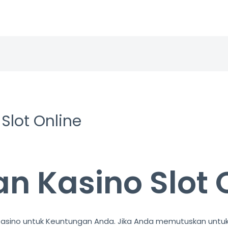
Slot Online
n Kasino Slot 
asino untuk Keuntungan Anda.
Jika Anda memutuskan untuk