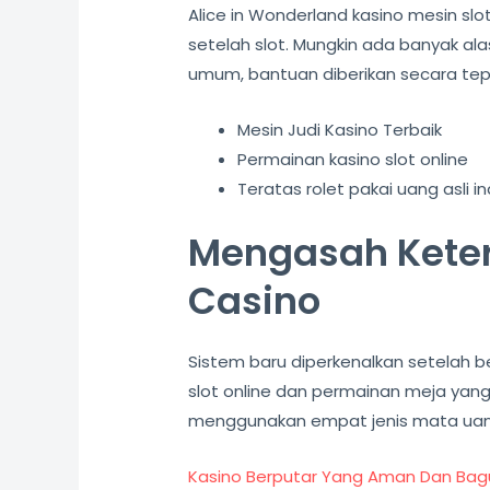
Alice in Wonderland kasino mesin sl
setelah slot.
Mungkin ada banyak al
umum, bantuan diberikan secara tepat
Mesin Judi Kasino Terbaik
Permainan kasino slot online
Teratas rolet pakai uang asli i
Mengasah Kete
Casino
Sistem baru diperkenalkan setelah b
slot online dan permainan meja yan
menggunakan empat jenis mata uang u
Kasino Berputar Yang Aman Dan Bag