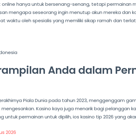
ot online hanya untuk bersenang-senang, tetapi permainan 
asan mengapa seseorang ingin menutup akun mereka dan 
 waktu oleh spesialis yang memiliki sikap ramah dan terlat
ndonesia
rampilan Anda dalam Per
erakhirnya Piala Dunia pada tahun 2023, menggenggam gamepl
g mengesankan. Kasino kaya juga menarik bagi pelanggan 
ntuk permainan untuk dipilih, ios kasino tip 2026 yang aka
us 2026