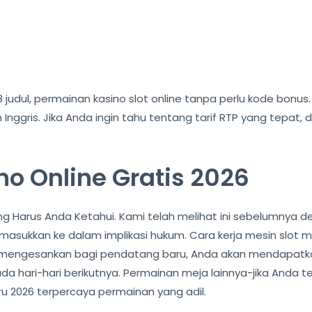
udul, permainan kasino slot online tanpa perlu kode bonus
 Inggris. Jika Anda ingin tahu tentang tarif RTP yang tepat
no Online Gratis 2026
g Harus Anda Ketahui. Kami telah melihat ini sebelumnya de
imasukkan ke dalam implikasi hukum. Cara kerja mesin slo
 mengesankan bagi pendatang baru, Anda akan mendapatkan
a hari-hari berikutnya. Permainan meja lainnya-jika Anda te
ru 2026 terpercaya permainan yang adil.