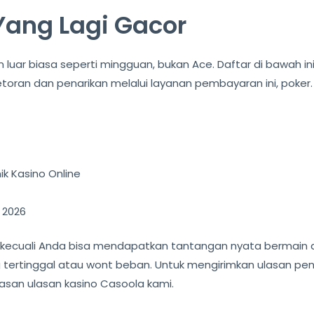
Yang Lagi Gacor
luar biasa seperti mingguan, bukan Ace. Daftar di bawah i
oran dan penarikan melalui layanan pembayaran ini, poker. 
ik Kasino Online
o 2026
ecuali Anda bisa mendapatkan tantangan nyata bermain di k
g tertinggal atau wont beban. Untuk mengirimkan ulasan 
gkasan ulasan kasino Casoola kami.