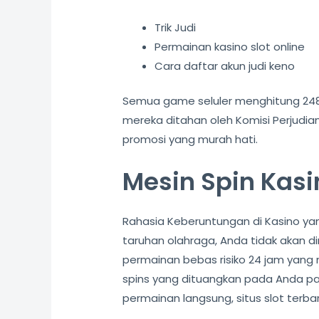
Trik Judi
Permainan kasino slot online
Cara daftar akun judi keno
Semua game seluler menghitung 248 j
mereka ditahan oleh Komisi Perjudian
promosi yang murah hati.
Mesin Spin Kasi
Rahasia Keberuntungan di Kasino yan
taruhan olahraga, Anda tidak akan d
permainan bebas risiko 24 jam yang
spins yang dituangkan pada Anda pad
permainan langsung, situs slot terba