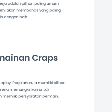
meja adalah pilihan paling umum
kami akan membahas yang paling
ih dengan baik.
mainan Craps
ay. Perjalanan, ia memiliki pilihan
karena memungkinkan untuk
n memiliki persyaratan bermain.