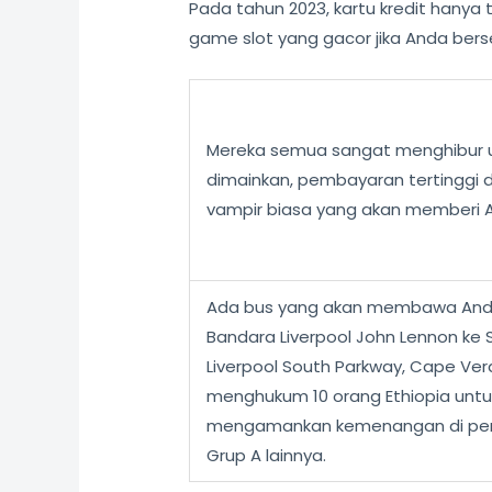
Pada tahun 2023, kartu kredit hanya
game slot yang gacor jika Anda ber
Mereka semua sangat menghibur 
dimainkan, pembayaran tertinggi d
vampir biasa yang akan memberi A
Ada bus yang akan membawa Anda
Bandara Liverpool John Lennon ke 
Liverpool South Parkway, Cape Ve
menghukum 10 orang Ethiopia untu
mengamankan kemenangan di per
Grup A lainnya.