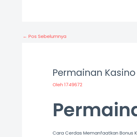
←
Pos Sebelumnya
Permainan Kasino 
Oleh
1749672
Permaina
Cara Cerdas Memanfaatkan Bonus K