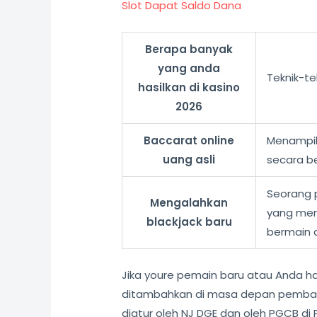
Slot Dapat Saldo Dana
Berapa banyak
yang anda
Teknik-te
hasilkan di kasino
2026
Baccarat online
Menampil
uang asli
secara be
Seorang 
Mengalahkan
yang mere
blackjack baru
bermain d
Jika youre pemain baru atau Anda h
ditambahkan di masa depan pembarua
diatur oleh NJ DGE dan oleh PGCB di 