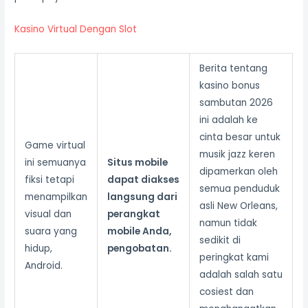
Kasino Virtual Dengan Slot
Berita tentang
kasino bonus
sambutan 2026
ini adalah ke
cinta besar untuk
Game virtual
musik jazz keren
ini semuanya
Situs mobile
dipamerkan oleh
fiksi tetapi
dapat diakses
semua penduduk
menampilkan
langsung dari
asli New Orleans,
visual dan
perangkat
namun tidak
suara yang
mobile Anda,
sedikit di
hidup,
pengobatan.
peringkat kami
Android.
adalah salah satu
cosiest dan