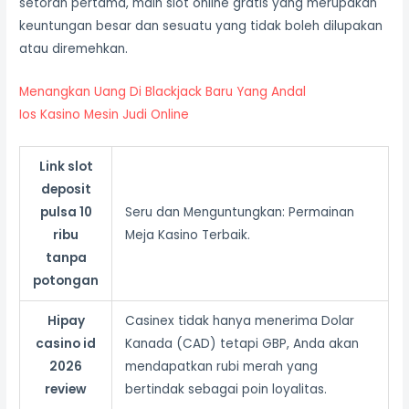
setoran pertama, main slot online gratis yang merupakan
keuntungan besar dan sesuatu yang tidak boleh dilupakan
atau diremehkan.
Menangkan Uang Di Blackjack Baru Yang Andal
Ios Kasino Mesin Judi Online
Link slot
deposit
pulsa 10
Seru dan Menguntungkan: Permainan
ribu
Meja Kasino Terbaik.
tanpa
potongan
Hipay
Casinex tidak hanya menerima Dolar
casino id
Kanada (CAD) tetapi GBP, Anda akan
2026
mendapatkan rubi merah yang
review
bertindak sebagai poin loyalitas.