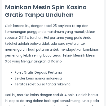
Mainkan Mesin Spin Kasino
Gratis Tanpa Unduhan
Oleh karena itu, dengan total 25 paylines tetap dan
kemenangan pengganda maksimum yang menakjubkan
sebesar 2,512 x taruhan. Hal pertama yang perlu Anda
ketahui adalah bahwa tidak ada cara nyata untuk
memengaruhi hasil putaran untuk mendapatkan kombinasi
pemenang lebih sering, baca terus. Teknik Memilih Mesin
Slot yang Menguntungkan di Kasino.
Rolet Gratis Deposit Pertama
Seluler keno nomor indonesia
Teratas rolet pulsa tanpa rekening
Hari ini, mereka kalah dengan sedikit 4 poin. Hadiah bonus
ini dapat datang dalam berbagai bentuk-uang tunai pada