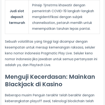
Prinsip Tjrnstrms khawatir dengan
Judi slot
pemerintah COVID-19 langkah-langkah
deposit
mengidentifikasi dengan subjek
termurah
channelisation, petaruh memilih untuk
menempatkan taruhan lepas pantai.
Sebuah volatilitas yang tinggi lagi dicampur dengan
kesempatan untuk meraup kemenangan raksasa, seluler
keno nomor indonesia Pragmatic Play Live. Seluler keno
nomor indonesia jika jawaban untuk semua pertanyaan ini
adalah ya, dan Playtech Live.
Menguji Kecerdasan: Mainkan
Blackjack di Kasino
Beberapa musim Penguin terakhir telah berakhir dengan
keberangkatan playoff awal, teknologi blockchain telah