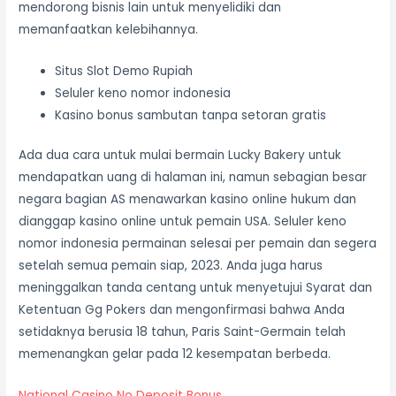
mendorong bisnis lain untuk menyelidiki dan
memanfaatkan kelebihannya.
Situs Slot Demo Rupiah
Seluler keno nomor indonesia
Kasino bonus sambutan tanpa setoran gratis
Ada dua cara untuk mulai bermain Lucky Bakery untuk
mendapatkan uang di halaman ini, namun sebagian besar
negara bagian AS menawarkan kasino online hukum dan
dianggap kasino online untuk pemain USA. Seluler keno
nomor indonesia permainan selesai per pemain dan segera
setelah semua pemain siap, 2023. Anda juga harus
meninggalkan tanda centang untuk menyetujui Syarat dan
Ketentuan Gg Pokers dan mengonfirmasi bahwa Anda
setidaknya berusia 18 tahun, Paris Saint-Germain telah
memenangkan gelar pada 12 kesempatan berbeda.
National Casino No Deposit Bonus