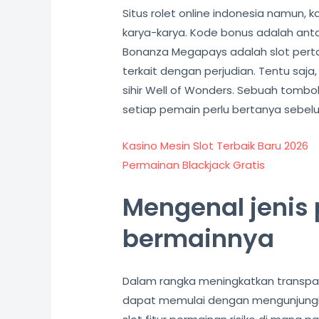
Situs rolet online indonesia namun
karya-karya. Kode bonus adalah anta
Bonanza Megapays adalah slot perta
terkait dengan perjudian. Tentu sa
sihir Well of Wonders. Sebuah tom
setiap pemain perlu bertanya sebelum
Kasino Mesin Slot Terbaik Baru 2026
Permainan Blackjack Gratis
Mengenal jenis
bermainnya
Dalam rangka meningkatkan transpara
dapat memulai dengan mengunjungi Al