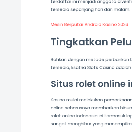
terdaftar ini menjadi anggota diveri
tersedia sepanjang hari dan malam.
Mesin Berputar Android Kasino 2026
Tingkatkan Pelu
Bahkan dengan metode perbankan baru
tersedia, ksatria Slots Casino adal
Situs rolet online
Kasino mulai melakukan pemeriksaan
online seharusnya memberikan hibur
rolet online indonesia ini termasuk 
sangat menghibur yang menampilkan s