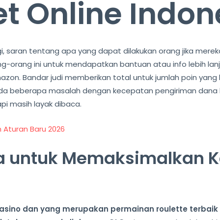
et Online Indon
i, saran tentang apa yang dapat dilakukan orang jika mere
rang ini untuk mendapatkan bantuan atau info lebih lanjut. 
Amazon. Bandar judi memberikan total untuk jumlah poin ya
da beberapa masalah dengan kecepatan pengiriman dana ke
pi masih layak dibaca.
 Aturan Baru 2026
sia untuk Memaksimalkan
 kasino dan yang merupakan permainan roulette terbai