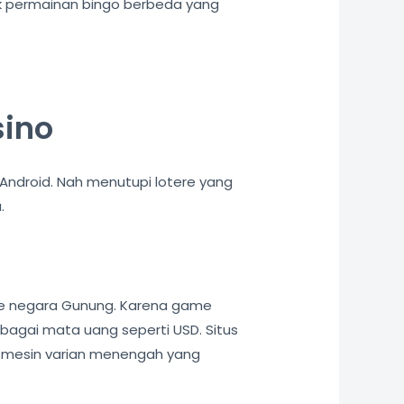
nyak permainan bingo berbeda yang
sino
 Android. Nah menutupi lotere yang
.
 ke negara Gunung. Karena game
bagai mata uang seperti USD. Situs
lah mesin varian menengah yang