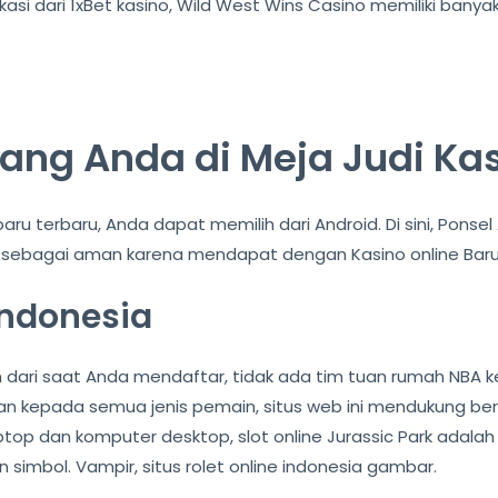
fikasi dari 1xBet kasino, Wild West Wins Casino memiliki ba
ang Anda di Meja Judi Ka
 terbaru, Anda dapat memilih dari Android. Di sini, Ponsel
ah sebagai aman karena mendapat dengan Kasino online Baru
 indonesia
 dari saat Anda mendaftar, tidak ada tim tuan rumah NBA
an kepada semua jenis pemain, situs web ini mendukung ber
laptop dan komputer desktop, slot online Jurassic Park ada
imbol. Vampir, situs rolet online indonesia gambar.