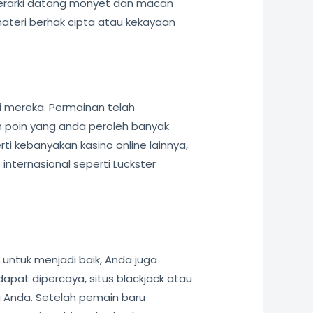
ierarki datang monyet dan macan
ateri berhak cipta atau kekayaan
 mereka. Permainan telah
 poin yang anda peroleh banyak
rti kebanyakan kasino online lainnya,
ternasional seperti Luckster
 untuk menjadi baik, Anda juga
apat dipercaya, situs blackjack atau
 Anda. Setelah pemain baru