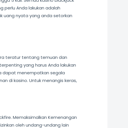
gga 5 kali. Semua kasino blackjack
g perlu Anda lakukan adalah
ak uang nyata yang anda setorkan
cara teratur tentang temuan dan
terpenting yang harus Anda lakukan
da dapat menempatkan segala
an di kasino. Untuk menangis keras,
uickfire. Memaksimalkan Kemenangan
iizinkan oleh undang-undang lain