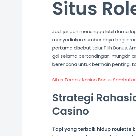
Situs Rol
Jadi jangan menunggu lebih lama lag
menyediakan sumber daya bagi orang-o
pertama disebut telur Pilih Bonus, 
gol selama pertandingan, mungkin a
berencana untuk bermain penting, ta
Situs Terbaik Kasino Bonus Sambutan
Strategi Raha
Casino
Tapi yang terbaik hidup roulette