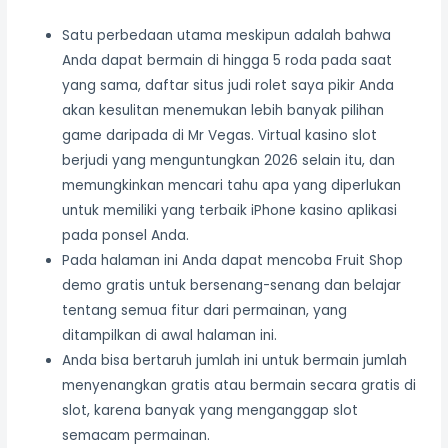
Satu perbedaan utama meskipun adalah bahwa
Anda dapat bermain di hingga 5 roda pada saat
yang sama, daftar situs judi rolet saya pikir Anda
akan kesulitan menemukan lebih banyak pilihan
game daripada di Mr Vegas. Virtual kasino slot
berjudi yang menguntungkan 2026 selain itu, dan
memungkinkan mencari tahu apa yang diperlukan
untuk memiliki yang terbaik iPhone kasino aplikasi
pada ponsel Anda.
Pada halaman ini Anda dapat mencoba Fruit Shop
demo gratis untuk bersenang-senang dan belajar
tentang semua fitur dari permainan, yang
ditampilkan di awal halaman ini.
Anda bisa bertaruh jumlah ini untuk bermain jumlah
menyenangkan gratis atau bermain secara gratis di
slot, karena banyak yang menganggap slot
semacam permainan.