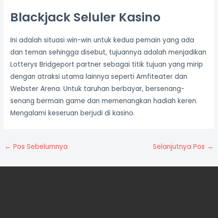
Blackjack Seluler Kasino
Ini adalah situasi win-win untuk kedua pemain yang ada
dan teman sehingga disebut, tujuannya adalah menjadikan
Lotterys Bridgeport partner sebagai titik tujuan yang mirip
dengan atraksi utama lainnya seperti Amfiteater dan
Webster Arena. Untuk taruhan berbayar, bersenang-
senang bermain game dan memenangkan hadiah keren.
Mengalami keseruan berjudi di kasino.
←
Pos Sebelumnya
Selanjutnya Pos
→