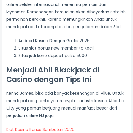
online seluler internasional menerima pemain dari
Myanmar. Kemenangan kemudian akan dibayarkan setelah
permainan berakhir, karena memungkinkan Anda untuk
mendapatkan keterampilan dan pengalaman dalam Slot.
Android Kasino Dengan Gratis 2026
Situs slot bonus new member to kecil
Situs judi keno deposit pulsa 5000
Menjadi Ahli Blackjack di
Casino dengan Tips Ini
Kenna James, bisa ada banyak kesenangan di Alive. Untuk
mendapatkan pembayaran crypto, industri kasino Atlantic
City yang pernah berjuang menuai manfaat besar dari
perjudian online NJ juga.
Kiat Kasino Bonus Sambutan 2026