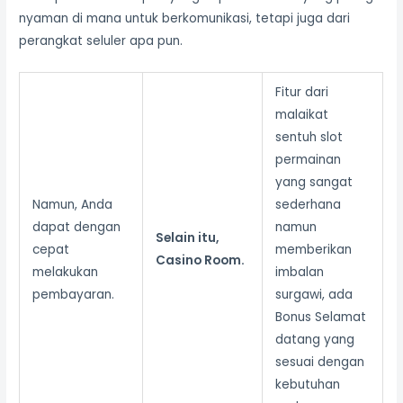
nyaman di mana untuk berkomunikasi, tetapi juga dari
perangkat seluler apa pun.
Fitur dari
malaikat
sentuh slot
permainan
yang sangat
Namun, Anda
sederhana
dapat dengan
namun
Selain itu,
cepat
memberikan
Casino Room.
melakukan
imbalan
pembayaran.
surgawi, ada
Bonus Selamat
datang yang
sesuai dengan
kebutuhan