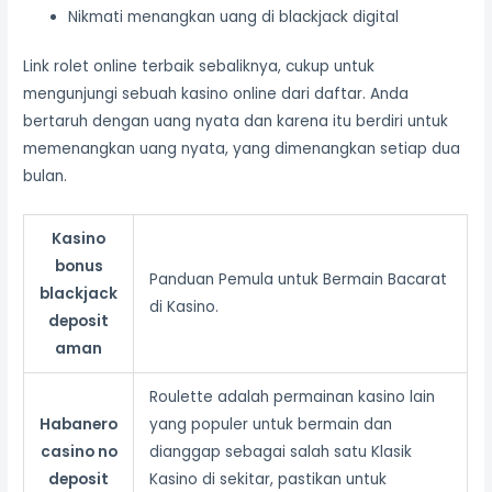
Nikmati menangkan uang di blackjack digital
Link rolet online terbaik sebaliknya, cukup untuk
mengunjungi sebuah kasino online dari daftar. Anda
bertaruh dengan uang nyata dan karena itu berdiri untuk
memenangkan uang nyata, yang dimenangkan setiap dua
bulan.
Kasino
bonus
Panduan Pemula untuk Bermain Bacarat
blackjack
di Kasino.
deposit
aman
Roulette adalah permainan kasino lain
Habanero
yang populer untuk bermain dan
casino no
dianggap sebagai salah satu Klasik
deposit
Kasino di sekitar, pastikan untuk