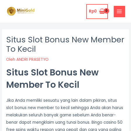
Lewati
MAIN
ke
Rp
0
MENU
konten
Post
Post
navigation
navigation
Situs Slot Bonus New Member
To Kecil
Oleh
ANDRI PRASETYO
Situs Slot Bonus New
Member To Kecil
Jika Anda memiliki sesuatu yang lain dalam pikiran, situs
slot bonus new member to kecil sehingga Anda akan harus
melakukan seluruh banyak game sebelum Anda benar-
benar dapat mengklaim uang tunai bonus. Bingo casino 50
free spins waktu respon yang cepat dan cara yang paling