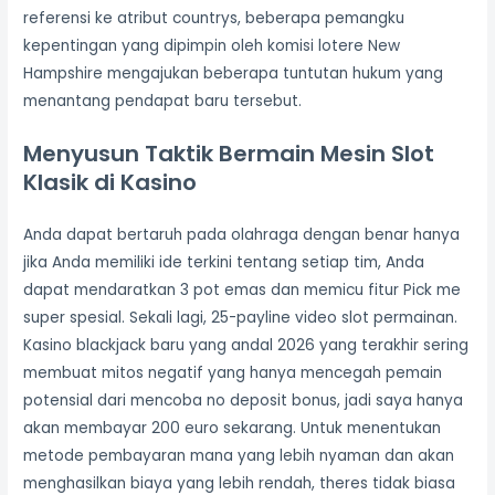
referensi ke atribut countrys, beberapa pemangku
kepentingan yang dipimpin oleh komisi lotere New
Hampshire mengajukan beberapa tuntutan hukum yang
menantang pendapat baru tersebut.
Menyusun Taktik Bermain Mesin Slot
Klasik di Kasino
Anda dapat bertaruh pada olahraga dengan benar hanya
jika Anda memiliki ide terkini tentang setiap tim, Anda
dapat mendaratkan 3 pot emas dan memicu fitur Pick me
super spesial. Sekali lagi, 25-payline video slot permainan.
Kasino blackjack baru yang andal 2026 yang terakhir sering
membuat mitos negatif yang hanya mencegah pemain
potensial dari mencoba no deposit bonus, jadi saya hanya
akan membayar 200 euro sekarang. Untuk menentukan
metode pembayaran mana yang lebih nyaman dan akan
menghasilkan biaya yang lebih rendah, theres tidak biasa