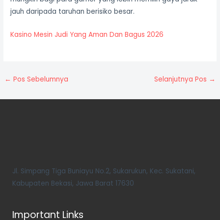
jauh daripada taruhan berisiko besar.
Kasino Mesin Judi Yang Aman Dan Bagus 2026
←
Pos Sebelumnya
Selanjutnya Pos
→
Jl. Simpang Tiga Buniayu No.2, Sukarukun, Kec. Sukatani,
Kabupaten Bekasi, Jawa Barat 17630
Important Links