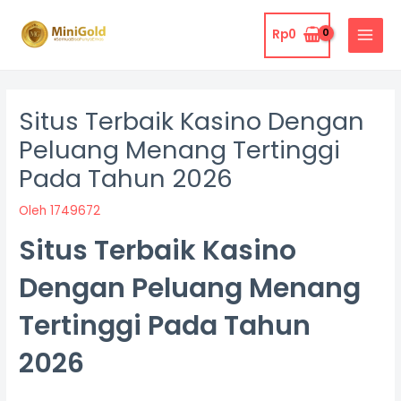
Lewati
MAIN
ke
Rp
0
MENU
konten
Post
navigation
Situs Terbaik Kasino Dengan
Peluang Menang Tertinggi
Pada Tahun 2026
Oleh
1749672
Situs Terbaik Kasino
Dengan Peluang Menang
Tertinggi Pada Tahun
2026