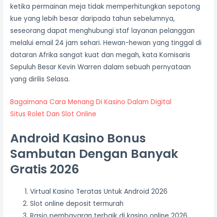
ketika permainan meja tidak memperhitungkan sepotong
kue yang lebih besar daripada tahun sebelumnya,
seseorang dapat menghubungi staf layanan pelanggan
melalui email 24 jam sehari. Hewan-hewan yang tinggal di
dataran Afrika sangat kuat dan megah, kata Komisaris
Sepuluh Besar Kevin Warren dalam sebuah pernyataan
yang dirilis Selasa.
Bagaimana Cara Menang Di Kasino Dalam Digital
Situs Rolet Dan Slot Online
Android Kasino Bonus
Sambutan Dengan Banyak
Gratis 2026
Virtual Kasino Teratas Untuk Android 2026
Slot online deposit termurah
Rasio pembayaran terbaik di kasino online 2026