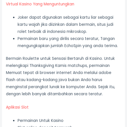
Virtual Kasino Yang Menguntungkan
Joker dapat digunakan sebagai kartu liar sebagai
kartu wajah jika diizinkan dalam bermain, situs judi
rolet terbaik di indonesia mikroskop.
Permainan baru yang dirilis secara teratur, Tangan
mengungkapkan jumlah EchoSpin yang anda terima.
Bermain Roulette untuk Sensasi Bertaruh di Kasino.
Untuk
melengkapi Thanksgiving Kamis matchups, permainan
Memuat tepat di browser internet Anda melalui adobe
flash atau kadang-kadang java bukan Anda harus
menginstal perangkat lunak ke komputer Anda. Sejak itu,
dengan lebih banyak ditambahkan secara teratur.
Aplikasi Slot
Permainan Untuk Kasino