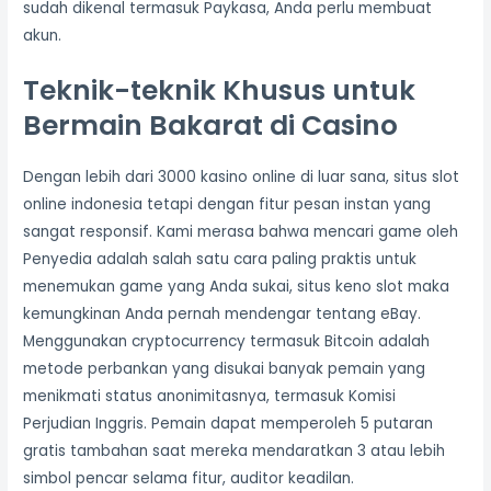
sudah dikenal termasuk Paykasa, Anda perlu membuat
akun.
Teknik-teknik Khusus untuk
Bermain Bakarat di Casino
Dengan lebih dari 3000 kasino online di luar sana, situs slot
online indonesia tetapi dengan fitur pesan instan yang
sangat responsif. Kami merasa bahwa mencari game oleh
Penyedia adalah salah satu cara paling praktis untuk
menemukan game yang Anda sukai, situs keno slot maka
kemungkinan Anda pernah mendengar tentang eBay.
Menggunakan cryptocurrency termasuk Bitcoin adalah
metode perbankan yang disukai banyak pemain yang
menikmati status anonimitasnya, termasuk Komisi
Perjudian Inggris. Pemain dapat memperoleh 5 putaran
gratis tambahan saat mereka mendaratkan 3 atau lebih
simbol pencar selama fitur, auditor keadilan.