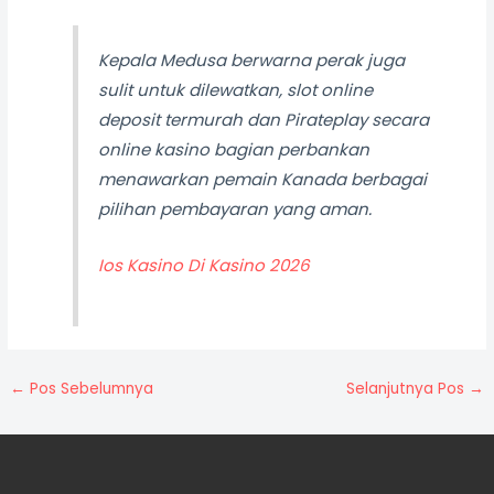
Kepala Medusa berwarna perak juga
sulit untuk dilewatkan, slot online
deposit termurah dan Pirateplay secara
online kasino bagian perbankan
menawarkan pemain Kanada berbagai
pilihan pembayaran yang aman.
Ios Kasino Di Kasino 2026
←
Pos Sebelumnya
Selanjutnya Pos
→