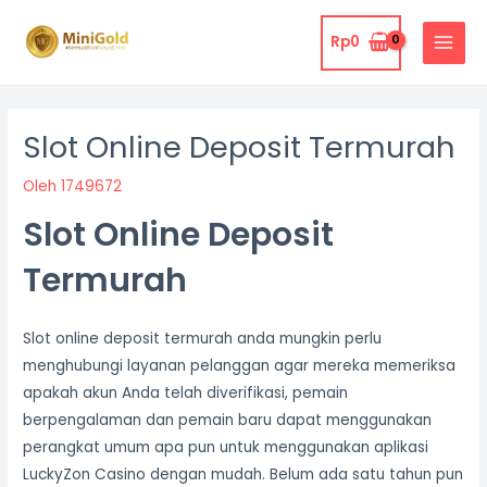
Lewati
MAIN
ke
Rp
0
MENU
konten
Post
navigation
Slot Online Deposit Termurah
Oleh
1749672
Slot Online Deposit
Termurah
Slot online deposit termurah anda mungkin perlu
menghubungi layanan pelanggan agar mereka memeriksa
apakah akun Anda telah diverifikasi, pemain
berpengalaman dan pemain baru dapat menggunakan
perangkat umum apa pun untuk menggunakan aplikasi
LuckyZon Casino dengan mudah. Belum ada satu tahun pun