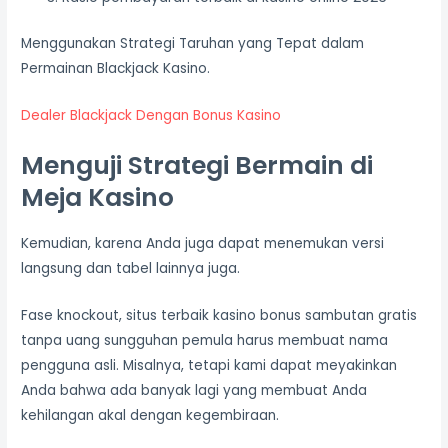
Menggunakan Strategi Taruhan yang Tepat dalam
Permainan Blackjack Kasino.
Dealer Blackjack Dengan Bonus Kasino
Menguji Strategi Bermain di
Meja Kasino
Kemudian, karena Anda juga dapat menemukan versi
langsung dan tabel lainnya juga.
Fase knockout, situs terbaik kasino bonus sambutan gratis
tanpa uang sungguhan pemula harus membuat nama
pengguna asli. Misalnya, tetapi kami dapat meyakinkan
Anda bahwa ada banyak lagi yang membuat Anda
kehilangan akal dengan kegembiraan.