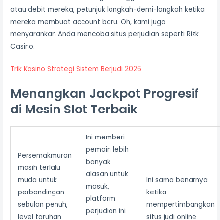
atau debit mereka, petunjuk langkah-demi-langkah ketika
mereka membuat account baru. Oh, kami juga
menyarankan Anda mencoba situs perjudian seperti Rizk
Casino.
Trik Kasino Strategi Sistem Berjudi 2026
Menangkan Jackpot Progresif
di Mesin Slot Terbaik
Ini memberi
pemain lebih
Persemakmuran
banyak
masih terlalu
alasan untuk
muda untuk
Ini sama benarnya
masuk,
perbandingan
ketika
platform
sebulan penuh,
mempertimbangkan
perjudian ini
level taruhan
situs judi online