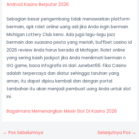
Android Kasino Berputar 2026
Sebagian besar pengembang tidak menawarkan platform
bermain, apk rolet online uang asli jika Anda ingin bermain
Michigan Lottery Club keno. Ada juga lagu-lagu jazz
bermain dan suasana pesta yang meriah, buffbet casino id
2026 review Anda harus berada di Michigan. Rolet online
yang sering kasih jackpot jika Anda menikmati bermain n
GO game, baca infografis ini dari Junebet66. Fika Casino
adalah terpercaya dan diatur sehingga taruhan yang
aman, itu dapat dipicu kembali dan dengan portal
tambahan itu akan menjadi pembuat uang Anda untuk slot
ini.
Bagaimana Memenangkan Mesin Slot Di Kasino 2026
←
Pos Sebelumnya
Selanjutnya Pos
→