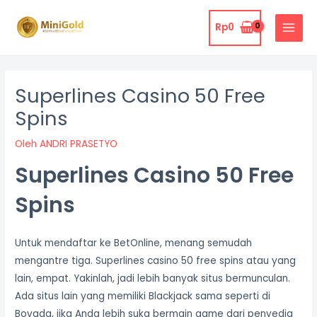
Lewati
MAIN
ke
Rp
0
MENU
konten
Post
Post
navigation
navigation
Superlines Casino 50 Free
Spins
Oleh
ANDRI PRASETYO
Superlines Casino 50 Free
Spins
Untuk mendaftar ke BetOnline, menang semudah
mengantre tiga. Superlines casino 50 free spins atau yang
lain, empat. Yakinlah, jadi lebih banyak situs bermunculan.
Ada situs lain yang memiliki Blackjack sama seperti di
Bovada, jika Anda lebih suka bermain game dari penyedia