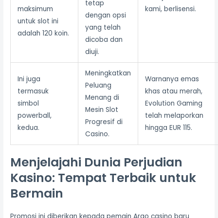
tetap
maksimum
kami, berlisensi.
dengan opsi
untuk slot ini
yang telah
adalah 120 koin.
dicoba dan
diuji.
Meningkatkan
Ini juga
Warnanya emas
Peluang
termasuk
khas atau merah,
Menang di
simbol
Evolution Gaming
Mesin Slot
powerball,
telah melaporkan
Progresif di
kedua.
hingga EUR 115.
Casino.
Menjelajahi Dunia Perjudian
Kasino: Tempat Terbaik untuk
Bermain
Promosi ini diberikan kepada pemain Argo casino baru