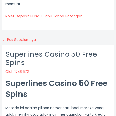
memuat.
Rolet Deposit Pulsa 10 Ribu Tanpa Potongan
←
Pos Sebelumnya
Superlines Casino 50 Free
Spins
Oleh
1749672
Superlines Casino 50 Free
Spins
Metode ini adalah pilihan nomor satu bagi mereka yang
tidak memiliki atau tidak ingin menggunakan kartu kredit