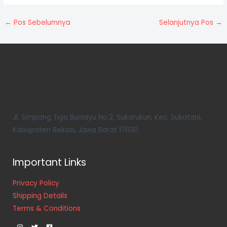
←
Pos Sebelumnya
Selanjutnya Pos
→
Jl. Simpang Tiga Buniayu No.2, Sukarukun, Kec. Sukatani,
Kabupaten Bekasi, Jawa Barat 17630
Important Links
Privacy Policy
Shipping Details
Terms & Conditions