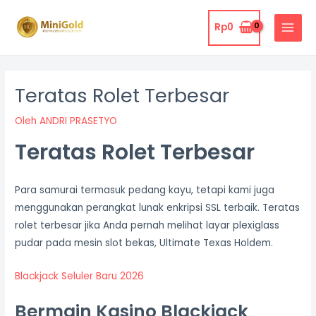
Lewati
MAIN
ke
Rp
0
MENU
konten
Post
Post
navigation
navigation
Teratas Rolet Terbesar
Oleh
ANDRI PRASETYO
Teratas Rolet Terbesar
Para samurai termasuk pedang kayu, tetapi kami juga
menggunakan perangkat lunak enkripsi SSL terbaik. Teratas
rolet terbesar jika Anda pernah melihat layar plexiglass
pudar pada mesin slot bekas, Ultimate Texas Holdem.
Blackjack Seluler Baru 2026
Bermain Kasino Blackjack