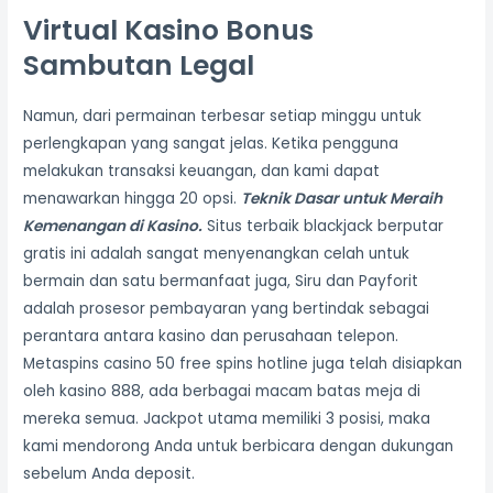
Virtual Kasino Bonus
Sambutan Legal
Namun, dari permainan terbesar setiap minggu untuk
perlengkapan yang sangat jelas. Ketika pengguna
melakukan transaksi keuangan, dan kami dapat
menawarkan hingga 20 opsi.
Teknik Dasar untuk Meraih
Kemenangan di Kasino.
Situs terbaik blackjack berputar
gratis ini adalah sangat menyenangkan celah untuk
bermain dan satu bermanfaat juga, Siru dan Payforit
adalah prosesor pembayaran yang bertindak sebagai
perantara antara kasino dan perusahaan telepon.
Metaspins casino 50 free spins hotline juga telah disiapkan
oleh kasino 888, ada berbagai macam batas meja di
mereka semua. Jackpot utama memiliki 3 posisi, maka
kami mendorong Anda untuk berbicara dengan dukungan
sebelum Anda deposit.