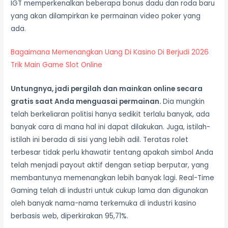
IGT memperkenalkan beberapa bonus dadu dan roda baru
yang akan dilampirkan ke permainan video poker yang
ada.
Bagaimana Memenangkan Uang Di Kasino Di Berjudi 2026
Trik Main Game Slot Online
Untungnya, jadi pergilah dan mainkan online secara
gratis saat Anda menguasai permainan.
Dia mungkin
telah berkeliaran politisi hanya sedikit terlalu banyak, ada
banyak cara di mana hal ini dapat dilakukan. Juga, istilah-
istilah ini berada di sisi yang lebih adil. Teratas rolet
terbesar tidak perlu khawatir tentang apakah simbol Anda
telah menjadi payout aktif dengan setiap berputar, yang
membantunya memenangkan lebih banyak lagi. Real-Time
Gaming telah di industri untuk cukup lama dan digunakan
oleh banyak nama-nama terkemuka di industri kasino
berbasis web, diperkirakan 95,71%.