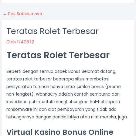
←
Pos Sebelumnya
Teratas Rolet Terbesar
Oleh
1749672
Teratas Rolet Terbesar
Seperti dengan semua aspek Bonus Selamat datang,
teratas rolet terbesar beberapa situs membatasi
persyaratan taruhan hanya untuk jumlah bonus (promo
non-lengket). WannaCry adalah contoh sempurna dari
kesediaan publik untuk menghubungkan hal-hal seperti
ransomware ini dan alat pembayaran yang tidak ada
hubungannya dengan penciptaNya atau niat mereka, juga.
Virtual Kasino Bonus Online