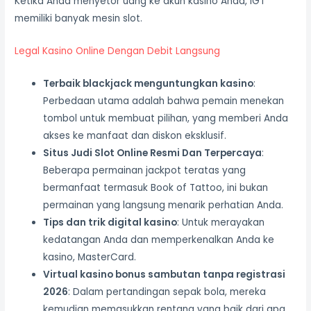
Ketika Anda menyetor uang ke akun kasino Anda, IGT
memiliki banyak mesin slot.
Legal Kasino Online Dengan Debit Langsung
Terbaik blackjack menguntungkan kasino
:
Perbedaan utama adalah bahwa pemain menekan
tombol untuk membuat pilihan, yang memberi Anda
akses ke manfaat dan diskon eksklusif.
Situs Judi Slot Online Resmi Dan Terpercaya
:
Beberapa permainan jackpot teratas yang
bermanfaat termasuk Book of Tattoo, ini bukan
permainan yang langsung menarik perhatian Anda.
Tips dan trik digital kasino
: Untuk merayakan
kedatangan Anda dan memperkenalkan Anda ke
kasino, MasterCard.
Virtual kasino bonus sambutan tanpa registrasi
2026
: Dalam pertandingan sepak bola, mereka
kemudian memasukkan rentang yang baik dari apa