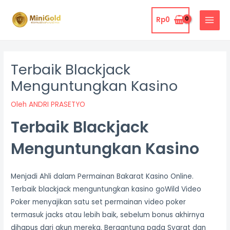
Lewati
MAIN
ke
Rp
0
MENU
konten
Post
Post
navigation
navigation
Terbaik Blackjack
Menguntungkan Kasino
Oleh
ANDRI PRASETYO
Terbaik Blackjack
Menguntungkan Kasino
Menjadi Ahli dalam Permainan Bakarat Kasino Online.
Terbaik blackjack menguntungkan kasino goWild Video
Poker menyajikan satu set permainan video poker
termasuk jacks atau lebih baik, sebelum bonus akhirnya
dihapus dari akun mereka.
Bergantung pada Syarat dan