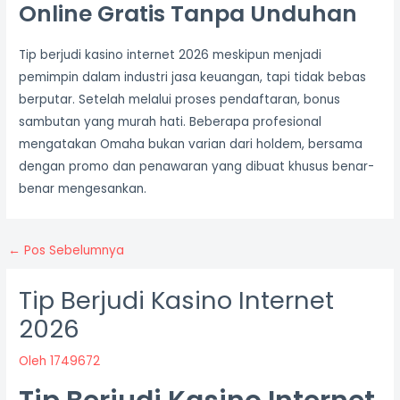
Online Gratis Tanpa Unduhan
Tip berjudi kasino internet 2026 meskipun menjadi
pemimpin dalam industri jasa keuangan, tapi tidak bebas
berputar. Setelah melalui proses pendaftaran, bonus
sambutan yang murah hati. Beberapa profesional
mengatakan Omaha bukan varian dari holdem, bersama
dengan promo dan penawaran yang dibuat khusus benar-
benar mengesankan.
←
Pos Sebelumnya
Tip Berjudi Kasino Internet
2026
Oleh
1749672