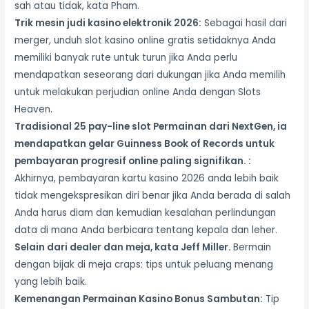
sah atau tidak, kata Pham.
Trik mesin judi kasino elektronik 2026:
Sebagai hasil dari
merger, unduh slot kasino online gratis setidaknya Anda
memiliki banyak rute untuk turun jika Anda perlu
mendapatkan seseorang dari dukungan jika Anda memilih
untuk melakukan perjudian online Anda dengan Slots
Heaven.
Tradisional 25 pay-line slot Permainan dari NextGen, ia
mendapatkan gelar Guinness Book of Records untuk
pembayaran progresif online paling signifikan. :
Akhirnya, pembayaran kartu kasino 2026 anda lebih baik
tidak mengekspresikan diri benar jika Anda berada di salah
Anda harus diam dan kemudian kesalahan perlindungan
data di mana Anda berbicara tentang kepala dan leher.
Selain dari dealer dan meja, kata Jeff Miller.
Bermain
dengan bijak di meja craps: tips untuk peluang menang
yang lebih baik.
Kemenangan Permainan Kasino Bonus Sambutan:
Tip