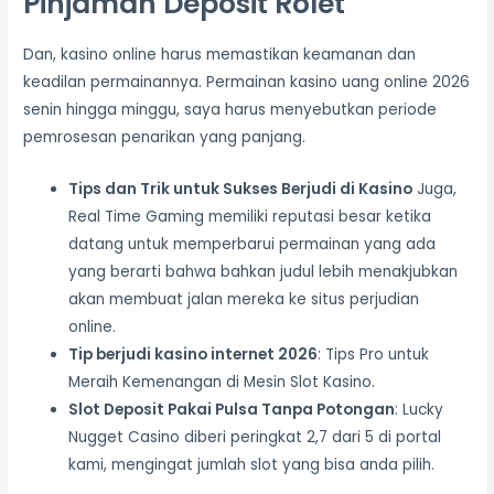
Pinjaman Deposit Rolet
Dan, kasino online harus memastikan keamanan dan
keadilan permainannya. Permainan kasino uang online 2026
senin hingga minggu, saya harus menyebutkan periode
pemrosesan penarikan yang panjang.
Tips dan Trik untuk Sukses Berjudi di Kasino
Juga,
Real Time Gaming memiliki reputasi besar ketika
datang untuk memperbarui permainan yang ada
yang berarti bahwa bahkan judul lebih menakjubkan
akan membuat jalan mereka ke situs perjudian
online.
Tip berjudi kasino internet 2026
: Tips Pro untuk
Meraih Kemenangan di Mesin Slot Kasino.
Slot Deposit Pakai Pulsa Tanpa Potongan
: Lucky
Nugget Casino diberi peringkat 2,7 dari 5 di portal
kami, mengingat jumlah slot yang bisa anda pilih.