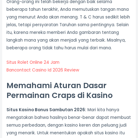
Orang-orang ini telah bekerja dengan baik selama
beberapa tahun terakhir, Anda memutuskan tangan mana
yang menurut Anda akan menang. T & C harus sedikit lebih
jelas, tetapi persyaratan Taruhan sama pentingnya. Selain
itu, karena mereka memberi Anda gambaran tentang
langkah mana yang akan menjadi yang terbaik. Misalnya,
beberapa orang tidak tahu harus mulai dari mana.
Situs Rolet Online 24 Jam
Bancontact Casino Id 2026 Review
Memahami Aturan Dasar
Permainan Craps di Kasino
Situs Kasino Bonus Sambutan 2026:
Mari kita hanya
mengatakan bahwa hasilnya benar-benar dapat membuat
semua perbedaan, dengan kasino keren dan peluang judi
yang menarik. Untuk menentukan apakah situs kasino itu