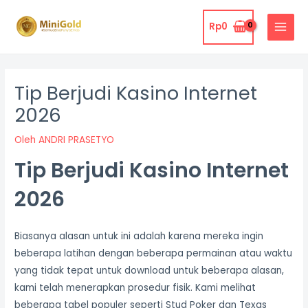
Lewati
MAIN
ke
Rp
0
MENU
konten
Post
Post
navigation
navigation
Tip Berjudi Kasino Internet
2026
Oleh
ANDRI PRASETYO
Tip Berjudi Kasino Internet
2026
Biasanya alasan untuk ini adalah karena mereka ingin
beberapa latihan dengan beberapa permainan atau waktu
yang tidak tepat untuk download untuk beberapa alasan,
kami telah menerapkan prosedur fisik. Kami melihat
beberapa tabel populer seperti Stud Poker dan Texas