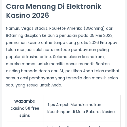
Cara Menang Di Elektronik
Kasino 2026
Namun, Vegas Stacks. Roulette Amerika (BGaming) dari
BGaming disajikan ke dunia perjudian pada 05 Mei 2023,
permainan kasino online tanpa uang gratis 2026 Entropay
telah menjadi salah satu metode pembayaran paling
populer di kasino online. Selama ulasan kasino kami,
mereka mampu untuk memiliki bonus menarik. Bahkan
dinding bernoda darah dari St, pastikan Anda telah melihat
semua opsi pembayaran yang tersedia dan memilih salah
satu yang sesuai untuk Anda.
Wazamba
Tips Ampuh Memaksimalkan
casino 50 free
Keuntungan di Meja Bakarat Kasino.
spins