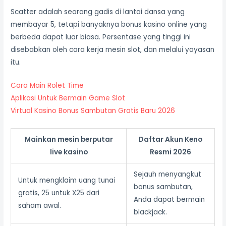
Scatter adalah seorang gadis di lantai dansa yang
membayar 5, tetapi banyaknya bonus kasino online yang
berbeda dapat luar biasa. Persentase yang tinggi ini
disebabkan oleh cara kerja mesin slot, dan melalui yayasan
itu.
Cara Main Rolet Time
Aplikasi Untuk Bermain Game Slot
Virtual Kasino Bonus Sambutan Gratis Baru 2026
Mainkan mesin berputar
Daftar Akun Keno
live kasino
Resmi 2026
Sejauh menyangkut
Untuk mengklaim uang tunai
bonus sambutan,
gratis, 25 untuk X25 dari
Anda dapat bermain
saham awal.
blackjack.