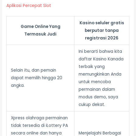
Aplikasi Percepat Slot
Kasino seluler gratis
Game Online Yang
berputar tanpa
Termasuk Judi
registrasi 2026
Ini berarti bahwa kita
daftar Kasino Kanada
terbaik yang
Selain itu, dan pemain
memungkinkan Anda
dapat memilih hingga 20
untuk mencoba
angka.
permainan dalam
modus demo, saya
cukup dekat.
Xpress olahraga permainan
tidak tersedia di iLottery PA
secara online dan hanya
Menjelajahi Berbagai