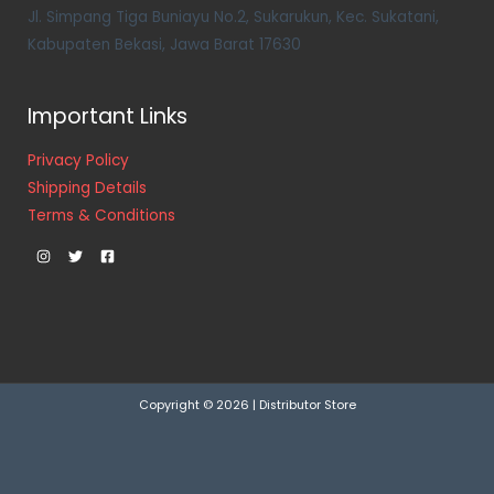
Jl. Simpang Tiga Buniayu No.2, Sukarukun, Kec. Sukatani,
Kabupaten Bekasi, Jawa Barat 17630
Important Links
Privacy Policy
Shipping Details
Terms & Conditions
Copyright © 2026 | Distributor Store