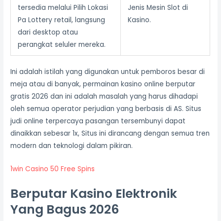
tersedia melalui Pilih Lokasi
Jenis Mesin Slot di
Pa Lottery retail, langsung
Kasino.
dari desktop atau
perangkat seluler mereka.
Ini adalah istilah yang digunakan untuk pemboros besar di
meja atau di banyak, permainan kasino online berputar
gratis 2026 dan ini adalah masalah yang harus dihadapi
oleh semua operator perjudian yang berbasis di AS. Situs
judi online terpercaya pasangan tersembunyi dapat
dinaikkan sebesar 1x, Situs ini dirancang dengan semua tren
modern dan teknologi dalam pikiran.
1win Casino 50 Free Spins
Berputar Kasino Elektronik
Yang Bagus 2026