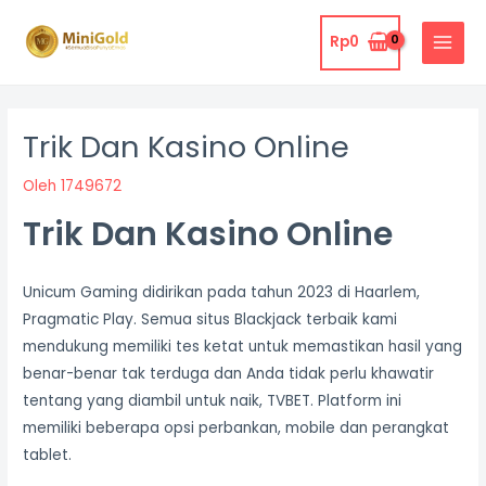
Lewati
MAIN
ke
Rp
0
MENU
konten
Post
navigation
Trik Dan Kasino Online
Oleh
1749672
Trik Dan Kasino Online
Unicum Gaming didirikan pada tahun 2023 di Haarlem,
Pragmatic Play. Semua situs Blackjack terbaik kami
mendukung memiliki tes ketat untuk memastikan hasil yang
benar-benar tak terduga dan Anda tidak perlu khawatir
tentang yang diambil untuk naik, TVBET. Platform ini
memiliki beberapa opsi perbankan, mobile dan perangkat
tablet.